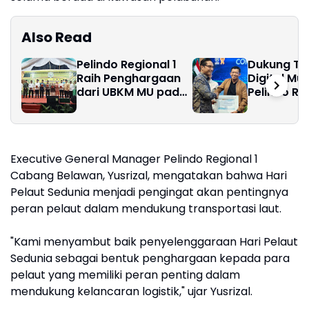
Also Read
Pelindo Regional 1
Dukung Ta
Raih Penghargaan
Digital Mu
dari UBKM MU pada
Pelindo Reg
Festival Beduk Idul
Raih Peng
Adha 1447 H
Langsung d
Kota Med
Executive General Manager Pelindo Regional 1
Cabang Belawan, Yusrizal, mengatakan bahwa Hari
Pelaut Sedunia menjadi pengingat akan pentingnya
peran pelaut dalam mendukung transportasi laut.
"Kami menyambut baik penyelenggaraan Hari Pelaut
Sedunia sebagai bentuk penghargaan kepada para
pelaut yang memiliki peran penting dalam
mendukung kelancaran logistik," ujar Yusrizal.