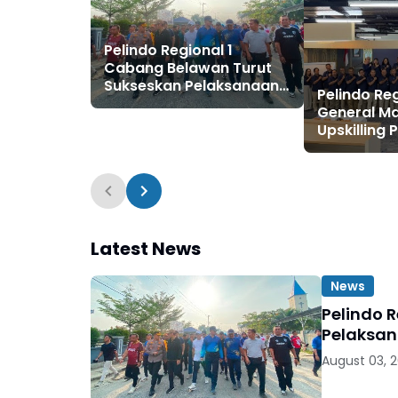
Pelindo Regional 1
Cabang Belawan Turut
Sukseskan Pelaksanaan
Pelindo Reg
Car Free Day Perdana di
General M
Belawan
Upskilling
Perkuat F
Bisnis
Latest News
News
Pelindo 
Pelaksan
August 03, 