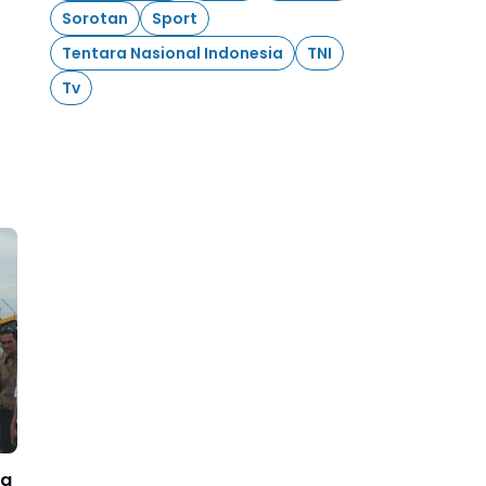
Sorotan
Sport
Tentara Nasional Indonesia
TNI
Tv
ta