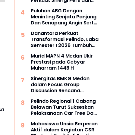
Perkuat Sinergi Pers dan
Kejaksaan
Puluhan ABG Dengan
Meninting Senjata Panjang
Dan Senapang Angin Serta
Busur Panah
Danantara Perkuat
Transformasi Pelindo, Laba
Semester I 2026 Tumbuh
60%
Murid MAPN 4 Medan Ukir
Prestasi pada Gebyar
Muharram 1448 H
Sinergitas BMKG Medan
dalam Focus Group
Discussion Rencana
Kontigensi Gempa Bumi di
Pelindo Regional 1 Cabang
Sumatra Utara
Belawan Turut Sukseskan
sa
Pelaksanaan Car Free Day
Perdana di Belawan
Mahasiswa Unsia Berperan
Aktif dalam Kegiatan CSR