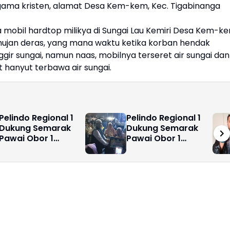
 agama kristen, alamat Desa Kem-kem, Kec. Tigabinanga
 mobil hardtop milikya di Sungai Lau Kemiri Desa Kem-k
 hujan deras, yang mana waktu ketika korban hendak
gir sungai, namun naas, mobilnya terseret air sungai dan
 hanyut terbawa air sungai.
Pelindo Regional 1
Pelindo Regional 1
Dukung Semarak
Dukung Semarak
Pawai Obor 1
Pawai Obor 1
Muharram 1448 H di
Muharram 1448 H di
Belawan
Belawan