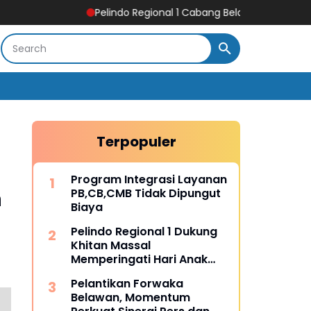
Pelindo Regional 1 Cabang Belawan Turut Sukseskan Pel
Terpopuler
Program Integrasi Layanan
n
PB,CB,CMB Tidak Dipungut
Biaya
Pelindo Regional 1 Dukung
Khitan Massal
Memperingati Hari Anak
Nasional
Pelantikan Forwaka
Belawan, Momentum