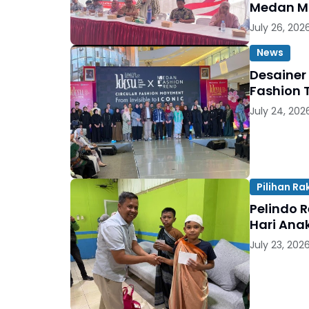
Medan M
July 26, 202
News
Desainer
Fashion 
July 24, 202
Pilihan Ra
Pelindo 
Hari Ana
July 23, 202