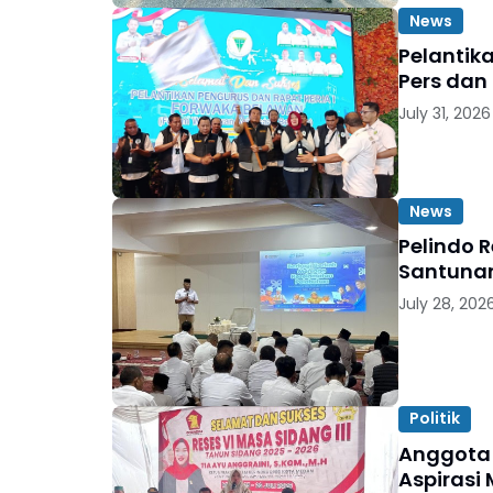
News
Pelantik
Pers dan
July 31, 2026
News
Pelindo 
Santunan
July 28, 202
Politik
Anggota 
Aspirasi 