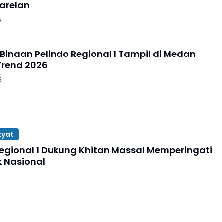
arelan
6
 Binaan Pelindo Regional 1 Tampil di Medan
Trend 2026
6
kyat
Regional 1 Dukung Khitan Massal Memperingati
k Nasional
6