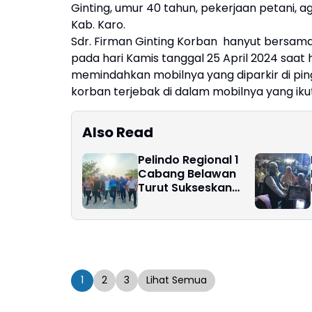
Ginting, umur 40 tahun, pekerjaan petani,
Kab. Karo.
Sdr. Firman Ginting Korban hanyut bersama
pada hari Kamis tanggal 25 April 2024 saat
memindahkan mobilnya yang diparkir di ping
korban terjebak di dalam mobilnya yang ikut
Also Read
Pelindo Regional 1
Cabang Belawan
Turut Sukseskan
Pelaksanaan Car
Free Day Perdana di
Belawan
1
2
3
Lihat Semua