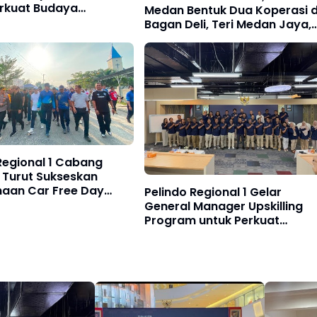
erkuat Budaya
Medan Bentuk Dua Koperasi d
atan Kerja
Bagan Deli, Teri Medan Jaya,
Karya Nelayan Sejahtera
Regional 1 Cabang
 Turut Sukseskan
naan Car Free Day
Pelindo Regional 1 Gelar
 di Belawan
General Manager Upskilling
Program untuk Perkuat
Fundamental Bisnis