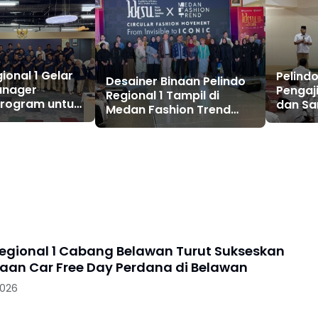
ional 1 Gelar
Pelindo
Desainer Binaan Pelindo
anager
Pengaj
Regional 1 Tampil di
 Program untuk
dan Sa
Medan Fashion Trend
undamental
Yatim 
2026
Regional 1 Cabang Belawan Turut Sukseskan
aan Car Free Day Perdana di Belawan
2026