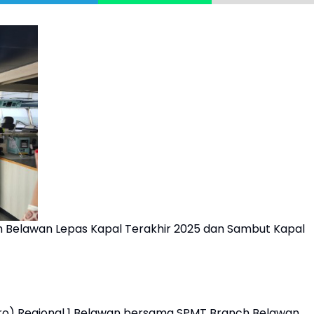
h Belawan Lepas Kapal Terakhir 2025 dan Sambut Kapal
ro) Regional 1 Belawan bersama SPMT Branch Belawan