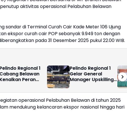
 penutup aktivitas operasional Pelabuhan Belawan
ng sandar di Terminal Curah Cair Kade Meter 106 Ujung
an ekspor curah cair POP sebanyak 9.949 ton dengan
 diberangkatkan pada 31 Desember 2025 pukul 22.00 WIB.
Pelindo Regional 1
Pelindo Regional 1
Cabang Belawan
Gelar General
Kenalkan Peran
Manager Upskilling
Strategis Pelabuhan
Program untuk
dalam
Perkuat
Perdagangan
Fundamental Bisnis
kegiatan operasional Pelabuhan Belawan di tahun 2025
Internasional
lam mendukung kelancaran ekspor nasional hingga hari
kepada Mahasiswa
Binus