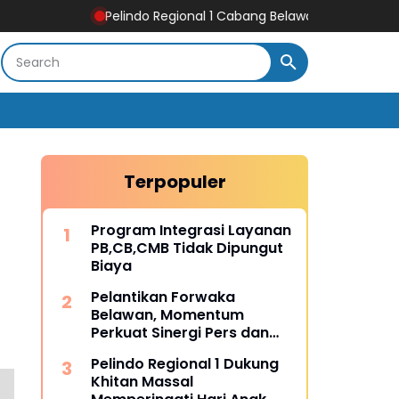
Pelindo Regional 1 Cabang Belawan Turut Sukseskan Pelaks
Terpopuler
Program Integrasi Layanan
PB,CB,CMB Tidak Dipungut
Biaya
Pelantikan Forwaka
Belawan, Momentum
Perkuat Sinergi Pers dan
Kejaksaan
Pelindo Regional 1 Dukung
Khitan Massal