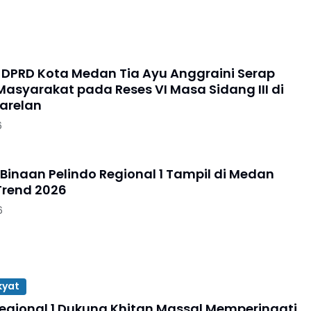
DPRD Kota Medan Tia Ayu Anggraini Serap
Masyarakat pada Reses VI Masa Sidang III di
arelan
6
 Binaan Pelindo Regional 1 Tampil di Medan
Trend 2026
6
kyat
Regional 1 Dukung Khitan Massal Memperingati