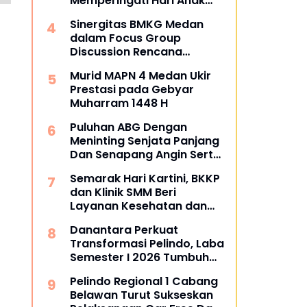
Memperingati Hari Anak
Nasional
Sinergitas BMKG Medan
dalam Focus Group
Discussion Rencana
Kontigensi Gempa Bumi di
Murid MAPN 4 Medan Ukir
Sumatra Utara
Prestasi pada Gebyar
Muharram 1448 H
Puluhan ABG Dengan
Meninting Senjata Panjang
Dan Senapang Angin Serta
Busur Panah
Semarak Hari Kartini, BKKP
dan Klinik SMM Beri
Layanan Kesehatan dan
Apresiasi bagi Pekerja di
Danantara Perkuat
Sektor Transportasi
Transformasi Pelindo, Laba
Maritim
Semester I 2026 Tumbuh
60%
Pelindo Regional 1 Cabang
Belawan Turut Sukseskan