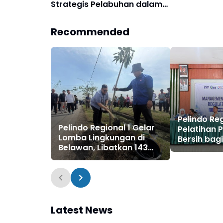
Strategis Pelabuhan dalam
Perdagangan Internasional
kepada Mahasiswa Binus
Recommended
Pelindo Reg
Pelindo Regional 1 Gelar
Pelatihan 
Lomba Lingkungan di
Bersih bag
Belawan, Libatkan 143
Pesisir di 
Lingkungan dari 6
Kelurahan
Latest News