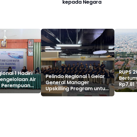
kepada Negara
RUPS 20
ional 1 Hadiri
Pelindo Regional 1 Gelar
Bertum
Pengelolaan Air
General Manager
Rp7,81 
i Perempuan
Upskilling Program untuk
Negar
Belawan
Perkuat Fundamental
Bisnis