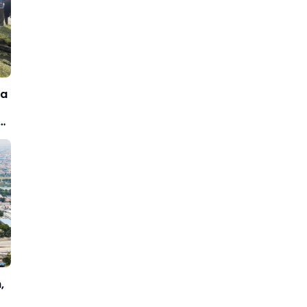
ba
6
,