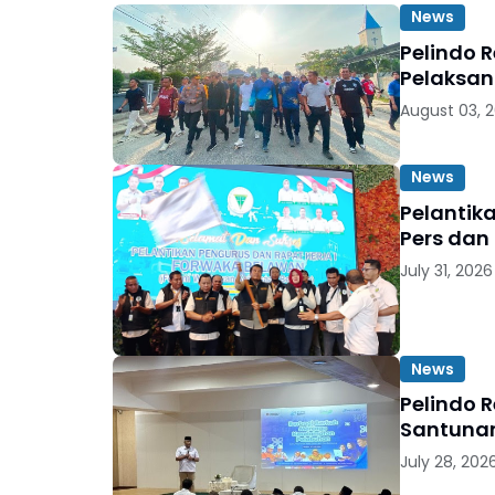
News
Pelindo 
Pelaksan
August 03, 
News
Pelantik
Pers dan
July 31, 2026
News
Pelindo 
Santunan
July 28, 202