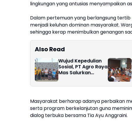
lingkungan yang antusias menyampaikan asp
Dalam pertemuan yang berlangsung tertib d
menjadi keluhan dominan masyarakat. Warga 
sehingga kerap menimbulkan genangan saa
Also Read
Wujud Kepedulian
Sosial, PT Agro Raya
Mas Salurkan
Bantuan Dana untuk
300 Lansia
Masyarakat berharap adanya perbaikan meny
serta program berkelanjutan guna meminimal
dialog terbuka bersama Tia Ayu Anggraini.