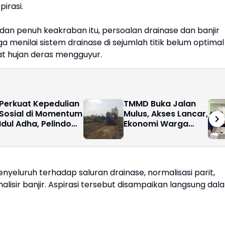
irasi.
an penuh keakraban itu, persoalan drainase dan banjir
menilai sistem drainase di sejumlah titik belum optimal
t hujan deras mengguyur.
Perkuat Kepedulian
TMMD Buka Jalan
Sosial di Momentum
Mulus, Akses Lancar,
Idul Adha, Pelindo
Ekonomi Warga
Regional 1 Gandeng
Pasar Rawa
33 BKM Masjid
Menggeliat
Belawan dan
Sekitarnya Salurkan
eluruh terhadap saluran drainase, normalisasi parit,
Hewan Kurban
isir banjir. Aspirasi tersebut disampaikan langsung dal