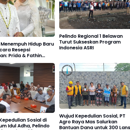
Pelindo Regional 1 Belawan
Turut Sukseskan Program
 Menempuh Hidup Baru
Indonesia ASRI
cara Resepsi
 Prida & Fathin
n Dengan Hikmah
Wujud Kepedulian Sosial, PT
Kepedulian Sosial di
Agro Raya Mas Salurkan
m Idul Adha, Pelindo
Bantuan Dana untuk 300 Lans