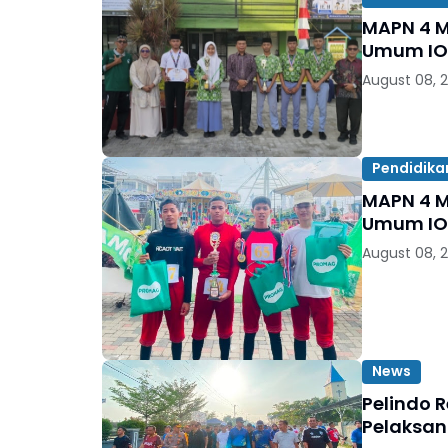
MAPN 4 Meda
Umum IOS
August 08, 
Pendidika
MAPN 4 Meda
Umum IOS
August 08, 
News
Pelindo 
Pelaksan