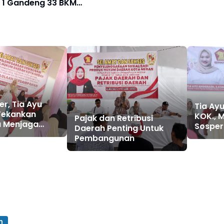
l 1 Gandeng 33 BKM
elawan dan Sekitarnya
n Hewan Kurban
er, Tia Ayu
Tia Ayu
Tekankan
KOK., M
Pajak dan Retribusi
a Menjaga
Sosper
Daerah Penting Untuk
 Lingkungan
tentan
Pembangunan
lolaan
keseha
n