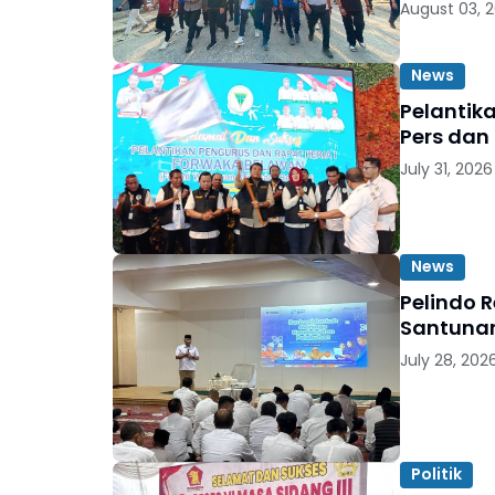
August 03, 
News
Pelantik
Pers dan
July 31, 2026
News
Pelindo 
Santunan
July 28, 202
Politik