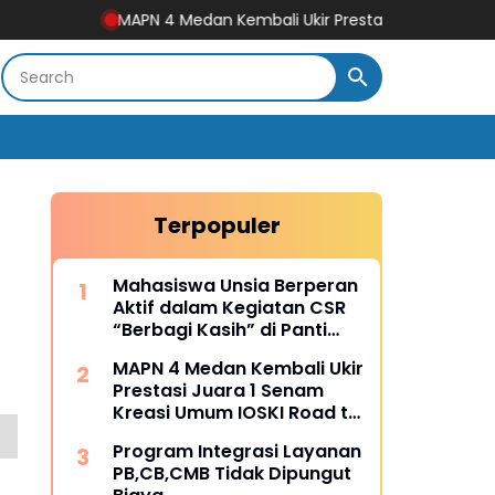
MAPN 4 Medan Kembali Ukir Prestasi Juara 1 Senam Kreasi U
Terpopuler
Mahasiswa Unsia Berperan
Aktif dalam Kegiatan CSR
“Berbagi Kasih” di Panti
Asuhan Solandres Putri
MAPN 4 Medan Kembali Ukir
Prestasi Juara 1 Senam
Kreasi Umum IOSKI Road to
Fest FORPROVSU 2026
Program Integrasi Layanan
PB,CB,CMB Tidak Dipungut