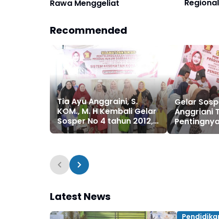
Regiona
Rawa Menggeliat
Masjid B
Salurka
Recommended
Tia Ayu Anggraini, S.
Gelar Sosp
KOM., M. H Kembali Gelar
Anggriani 
Sosper No 4 tahun 2012,
Pentingny
tentang sistem
Kebersihan
kesehatan Kota Medan
dan Penge
Sampah
Latest News
Pendidika