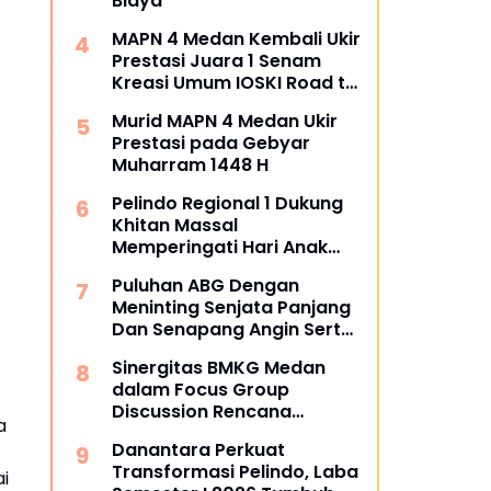
Biaya
MAPN 4 Medan Kembali Ukir
Prestasi Juara 1 Senam
Kreasi Umum IOSKI Road to
Fest FORPROVSU 2026
Murid MAPN 4 Medan Ukir
Prestasi pada Gebyar
Muharram 1448 H
Pelindo Regional 1 Dukung
Khitan Massal
Memperingati Hari Anak
Nasional
Puluhan ABG Dengan
Meninting Senjata Panjang
Dan Senapang Angin Serta
Busur Panah
Sinergitas BMKG Medan
dalam Focus Group
Discussion Rencana
a
Kontigensi Gempa Bumi di
Danantara Perkuat
Sumatra Utara
Transformasi Pelindo, Laba
i