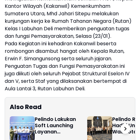
Kantor Wilayah (Kakanwil) Kemenkumham
Sumatera Utara, Mhd Jahari Sitepu melakukan
kunjungan kerja ke Rumah Tahanan Negara (Rutan)
Kelas I Labuhan Deli memberikan penguatan tugas
dan fungsi Pemasyarakatan, Selasa (23/01).
Pada Kegiatan ini kehadiran Kakanwil beserta
rombongan disambut hangat oleh Kepala Rutan,
Erwin F. Simangunsong serta seluruh jajaran.
Penguatan Tugas dan Fungsi Pemasyarakatan ini
juga diikuti oleh seluruh Pejabat Struktural Eselon IV
dan V, serta Staf yang dilaksanakan bertempat di
Aula Lantai 3, Rutan Labuhan Deli.
Also Read
Pelindo Lakukan
Pelindo Reg
Soft Launching
Hadiri Un
Layanan
Wali Kota
Kepelabuhanan di