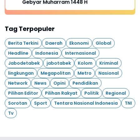
Gebyar Muharram 1448 H
Tag Terpopuler
Berita Terkini
Daerah
Ekonomi
Global
Headline
Indonesia
Internasional
Jabodetabek
jabotabek
Kolom
Kriminal
lingkungan
Megapolitan
Metro
Nasional
Network
News
Opini
Pendidikan
Pilihan Editor
Pilihan Rakyat
Politik
Regional
Sorotan
Sport
Tentara Nasional Indonesia
TNI
Tv