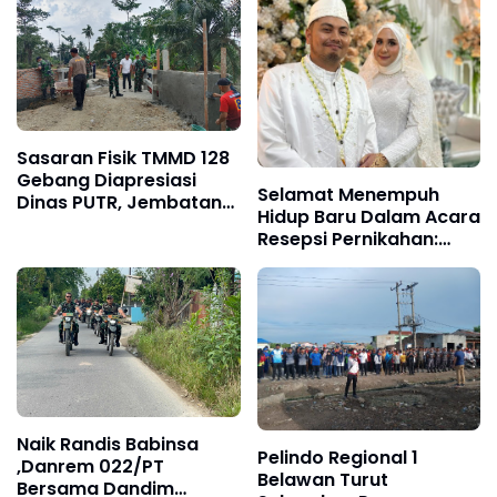
Sasaran Fisik TMMD 128
Gebang Diapresiasi
Selamat Menempuh
Dinas PUTR, Jembatan
Hidup Baru Dalam Acara
Sesuai Perencanaan
Resepsi Pernikahan:
dan Kontruksi
Prida & Fathin Berjalan
Dengan Hikmah
Naik Randis Babinsa
Pelindo Regional 1
,Danrem 022/PT
Belawan Turut
Bersama Dandim