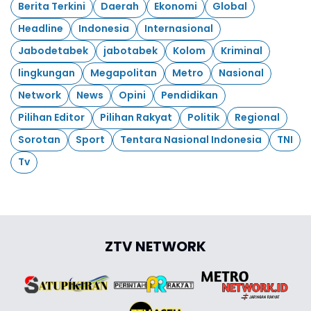
Berita Terkini
Daerah
Ekonomi
Global
Headline
Indonesia
Internasional
Jabodetabek
jabotabek
Kolom
Kriminal
lingkungan
Megapolitan
Metro
Nasional
Network
News
Opini
Pendidikan
Pilihan Editor
Pilihan Rakyat
Politik
Regional
Sorotan
Sport
Tentara Nasional Indonesia
TNI
Tv
ZTV NETWORK