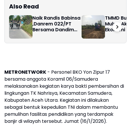
Also Read
Naik Randis Babinsa
TMMD Buka
,Danrem 022/PT
Mulus, Aks
Bersama Dandim
Ekonomi 
0203/Lkt Tinjau
Pasar Raw
Sasaran Fisik TMMD
Menggelia
128 Gebang
METRONETWORK
- Personel BKO Yon Zipur 17
bersama anggota Koramil 06/Samudera
melaksanakan kegiatan karya bakti pembersihan di
lingkungan TK Nahrisya, Kecamatan Samudera,
Kabupaten Aceh Utara. Kegiatan ini dilakukan
sebagai bentuk kepedulian TNI dalam membantu
pemulihan fasilitas pendidikan yang terdampak
banjir di wilayah tersebut. Jumat (16/1/2026).