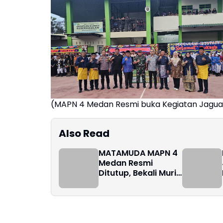
(MAPN 4 Medan Resmi buka Kegiatan Jaguar
Also Read
MATAMUDA MAPN 4
Medan Resmi
Ditutup, Bekali Murid
Baru Wawasan Anti
Narkoba, Kurikulum
Berbasis Cinta dan
Kepedulian
Lingkungan