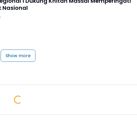
Regional 1 Dukung Khitan Massal Memperingati
k Nasional
6
Show more