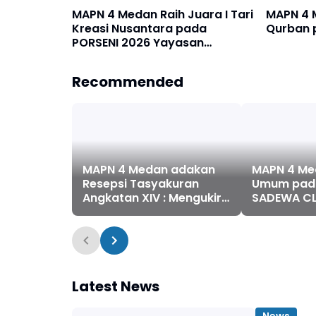
MAPN 4 Medan Raih Juara I Tari
MAPN 4 
Kreasi Nusantara pada
Qurban p
PORSENI 2026 Yayasan
Pangeran Antasari Medan
Recommended
MAPN 4 Medan adakan
MAPN 4 Me
Resepsi Tasyakuran
Umum pad
Angkatan XIV : Mengukir
SADEWA C
Kenangan, Menyongsong
2026
Perjuangan Masa Depan
Latest News
News