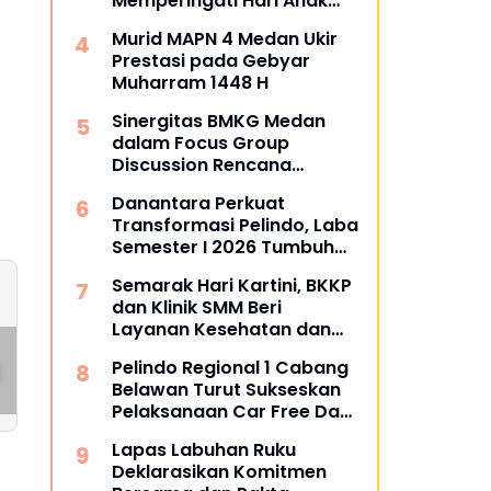
Memperingati Hari Anak
Nasional
Murid MAPN 4 Medan Ukir
Prestasi pada Gebyar
Muharram 1448 H
Sinergitas BMKG Medan
dalam Focus Group
Discussion Rencana
Kontigensi Gempa Bumi di
Danantara Perkuat
Sumatra Utara
Transformasi Pelindo, Laba
Semester I 2026 Tumbuh
60%
Semarak Hari Kartini, BKKP
dan Klinik SMM Beri
Layanan Kesehatan dan
MAPN 4 Medan
Murid MAPN 4
Apresiasi bagi Pekerja di
adakan Resepsi
Medan Ukir Prestas
Pelindo Regional 1 Cabang
Sektor Transportasi
Tasyakuran
pada Gebyar
Belawan Turut Sukseskan
Maritim
Angkatan XIV :
Muharram 1448 H
Pelaksanaan Car Free Day
Mengukir Kenangan,
Perdana di Belawan
Menyongsong
Lapas Labuhan Ruku
Perjuangan Masa
Deklarasikan Komitmen
Depan