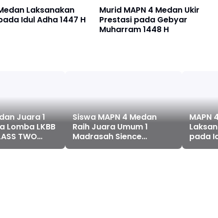
Medan Laksanakan
Murid MAPN 4 Medan Ukir
ada Idul Adha 1447 H
Prestasi pada Gebyar
Muharram 1448 H
dan Juara 1
Siswa MAPN 4 Medan
MAPN 
a Lomba LKBB
Raih Juara Umum 1
Laksan
LASS TWO
Madrasah Sience
pada I
Olympiad, Borong 7
Medali Emas dan 2 Medali
Perak