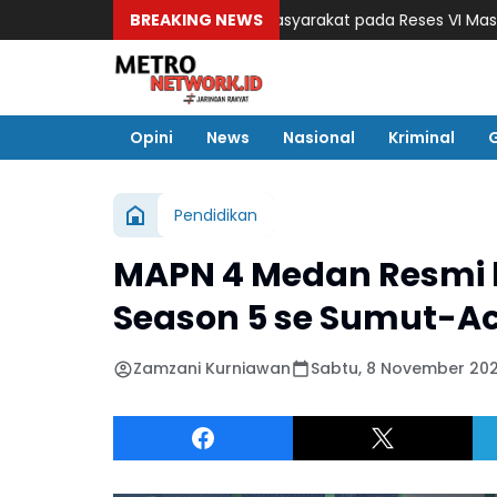
Anggraini Serap Aspirasi Masyarakat pada Reses VI Masa Sidang 
BREAKING NEWS
Opini
News
Nasional
Kriminal
Pendidikan
MAPN 4 Medan Resmi 
Season 5 se Sumut-A
Zamzani Kurniawan
Sabtu, 8 November 202