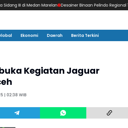
III di Medan Marelan
Desainer Binaan Pelindo Regional 1 Tampi
Global
Ekonomi
Daerah
Berita Terkini
buka Kegiatan Jaguar
ceh
5 | 02:38 WIB