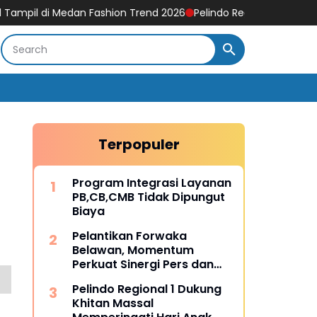
l di Medan Fashion Trend 2026
Pelindo Regional 1 Dukung Khitan
Terpopuler
Program Integrasi Layanan
PB,CB,CMB Tidak Dipungut
Biaya
Pelantikan Forwaka
Belawan, Momentum
Perkuat Sinergi Pers dan
Kejaksaan
Pelindo Regional 1 Dukung
Khitan Massal