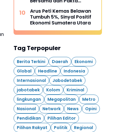
Bersama dan Pakta
Integritas
Arus Peti Kemas Belawan
Tumbuh 5%, Sinyal Positif
Ekonomi Sumatera Utara
an
Tag Terpopuler
Berita Terkini
Daerah
Ekonomi
Global
Headline
Indonesia
Internasional
Jabodetabek
jabotabek
Kolom
Kriminal
lingkungan
Megapolitan
Metro
Nasional
Network
News
Opini
Pendidikan
Pilihan Editor
Pilihan Rakyat
Politik
Regional