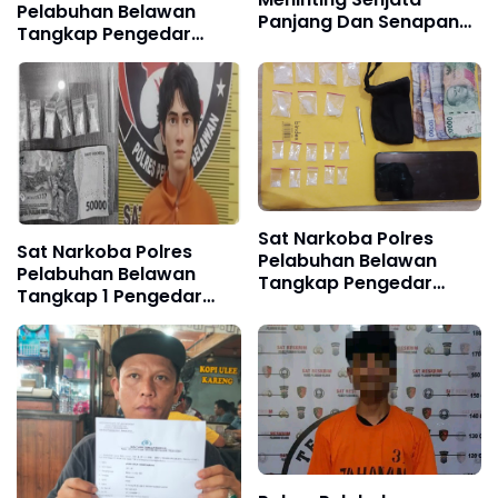
Pelabuhan Belawan
Panjang Dan Senapang
Tangkap Pengedar
Angin Serta Busur Panah
Shabu di Belawan
Sicanang
Sat Narkoba Polres
Sat Narkoba Polres
Pelabuhan Belawan
Pelabuhan Belawan
Tangkap Pengedar
Tangkap 1 Pengedar
Sabu di Hamparan
dan 2 Pengguna Sabu di
Perak
Jalan Rawe 6