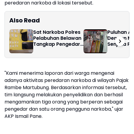
peredaran narkoba di lokasi tersebut.
Also Read
Sat Narkoba Polres
Puluhan A
Pelabuhan Belawan
Dengan Me
Tangkap Pengedar
Senjata Panjang
Sabu di Hamparan
Dan Sena
Perak
Angin Sert
Panah
"Kami menerima laporan dari warga mengenai
adanya aktivitas peredaran narkoba di wilayah Pajak
Rambe Martubung. Berdasarkan informasi tersebut,
tim langsung melakukan penyelidikan dan berhasil
mengamankan tiga orang yang berperan sebagai
pengedar dan satu orang pengguna narkoba," ujar
AKP Ismail Pane.