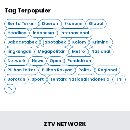
Tag Terpopuler
Berita Terkini
Daerah
Ekonomi
Global
Headline
Indonesia
Internasional
Jabodetabek
jabotabek
Kolom
Kriminal
lingkungan
Megapolitan
Metro
Nasional
Network
News
Opini
Pendidikan
Pilihan Editor
Pilihan Rakyat
Politik
Regional
Sorotan
Sport
Tentara Nasional Indonesia
TNI
Tv
ZTV NETWORK