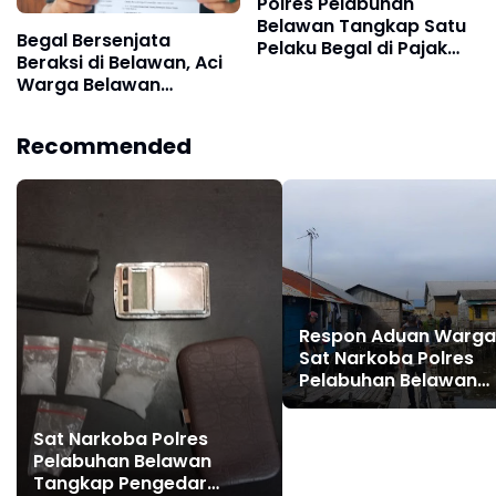
Polres Pelabuhan
Belawan Tangkap Satu
Begal Bersenjata
Pelaku Begal di Pajak
Beraksi di Belawan, Aci
Baru Dan Buru Pelaku
Warga Belawan
Lainnya
Kehilangan Motor dan
Barang Berharga
Recommended
Respon Aduan Warga
Sat Narkoba Polres
Pelabuhan Belawan
Gerebek Lokasi Didu
Barak Narkoba di
Sat Narkoba Polres
Belawan Bahagia
Pelabuhan Belawan
Tangkap Pengedar