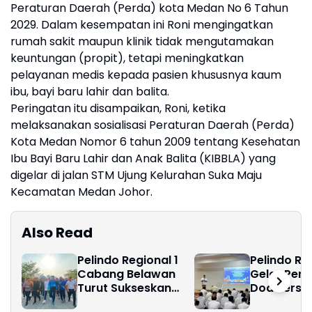
Peraturan Daerah (Perda) kota Medan No 6 Tahun
2029. Dalam kesempatan ini Roni mengingatkan
rumah sakit maupun klinik tidak mengutamakan
keuntungan (propit), tetapi meningkatkan
pelayanan medis kepada pasien khususnya kaum
ibu, bayi baru lahir dan balita.
Peringatan itu disampaikan, Roni, ketika
melaksanakan sosialisasi Peraturan Daerah (Perda)
Kota Medan Nomor 6 tahun 2009 tentang Kesehatan
Ibu Bayi Baru Lahir dan Anak Balita (KIBBLA) yang
digelar di jalan STM Ujung Kelurahan Suka Maju
Kecamatan Medan Johor.
Also Read
Pelindo Regional 1
Pelindo Reg
Cabang Belawan
Gelar Peng
Turut Sukseskan
Doa Bersa
Pelaksanaan Car
Santunan 