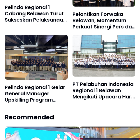
Pelindo Regional 1
Cabang Belawan Turut
Pelantikan Forwaka
Sukseskan Pelaksanaan
Belawan, Momentum
Car Free Day Perdana di
Perkuat Sinergi Pers dan
Belawan
Kejaksaan
PT Pelabuhan Indonesia
Pelindo Regional 1 Gelar
Regional 1 Belawan
General Manager
Mengikuti Upacara Hari
Upskilling Program
Kebangkitan Nasional
untuk Perkuat
2026
Fundamental Bisnis
Recommended