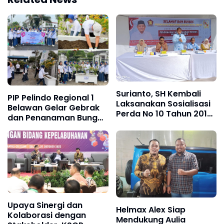
Surianto, SH Kembali
PIP Pelindo Regional 1
Laksanakan Sosialisasi
Belawan Gelar Gebrak
Perda No 10 Tahun 2017
dan Penanaman Bunga
Tentang Pengawasan
Bougenville
Serta Jaminan Produk
Halal Dan Higeinis
Upaya Sinergi dan
Helmax Alex Siap
Kolaborasi dengan
Mendukung Aulia