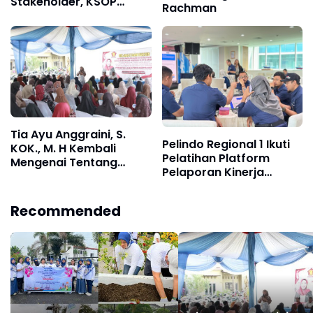
Stakeholder, KSOP
Rachman
Banten Gelar Sosialisasi
Peraturan Bidang
Kepelabuhanan
Tia Ayu Anggraini, S.
Pelindo Regional 1 Ikuti
KOK., M. H Kembali
Pelatihan Platform
Mengenai Tentang
Pelaporan Kinerja
Pengelolaan
Keberlanjutan
Persampahan
Recommended