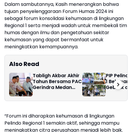
Dalam sambutannya, Kasih menerangkan bahwa
tujuan penyelenggaraan Forum Humas 2024 ini
sebagai forum konsolidasi kehumasan di lingkungan
Regional 1 serta menjadi wadah untuk membekali tim
humas dengan ilmu dan pengetahuan sekitar
kehumasan yang dapat bermanfaat untuk
meningkatkan kemampuannya.
Also Read
Tabligh Akbar Akhir
PIP Pelind
Tahun Bersama PAC
1 Belawan 
Gerindra Medan
Gebrak da
Marelan
Penanama
Bougenvill
“Forum ini diharapkan kehumasan di lingkungan
Pelindo Regional 1 semakin aktif, sehingga mampu
meningkatkan citra perusahaan menjadi lebih baik.