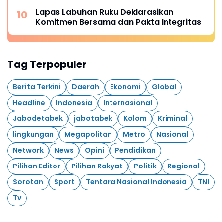
Lapas Labuhan Ruku Deklarasikan
Komitmen Bersama dan Pakta Integritas
Tag Terpopuler
Berita Terkini
Daerah
Ekonomi
Global
Headline
Indonesia
Internasional
Jabodetabek
jabotabek
Kolom
Kriminal
lingkungan
Megapolitan
Metro
Nasional
Network
News
Opini
Pendidikan
Pilihan Editor
Pilihan Rakyat
Politik
Regional
Sorotan
Sport
Tentara Nasional Indonesia
TNI
Tv