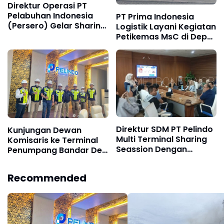
Direktur Operasi PT
Pelabuhan Indonesia
PT Prima Indonesia
(Persero) Gelar Sharing
Logistik Layani Kegiatan
Session di Belawan
Petikemas MsC di Depo
PIL Kuala Tanjung
Direktur SDM PT Pelindo
Kunjungan Dewan
Multi Terminal Sharing
Komisaris ke Terminal
Seassion Dengan
Penumpang Bandar Deli,
Pemuda Pemudi
Komitmen Pelindo
Belawaninaja
Regional 1 Belawan
Recommended
Pastikan Pelayanan
Andal untuk Periode
Arus Mudik Lebaran