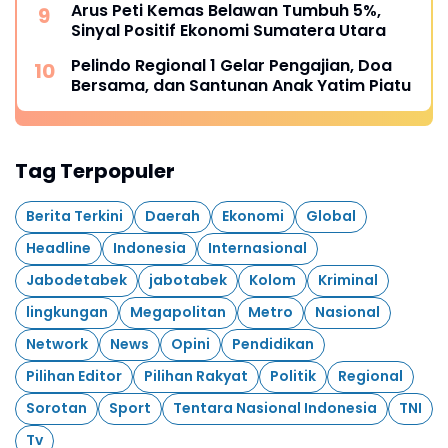
Arus Peti Kemas Belawan Tumbuh 5%,
Sinyal Positif Ekonomi Sumatera Utara
Pelindo Regional 1 Gelar Pengajian, Doa
Bersama, dan Santunan Anak Yatim Piatu
Tag Terpopuler
Berita Terkini
Daerah
Ekonomi
Global
Headline
Indonesia
Internasional
Jabodetabek
jabotabek
Kolom
Kriminal
lingkungan
Megapolitan
Metro
Nasional
Network
News
Opini
Pendidikan
Pilihan Editor
Pilihan Rakyat
Politik
Regional
Sorotan
Sport
Tentara Nasional Indonesia
TNI
Tv