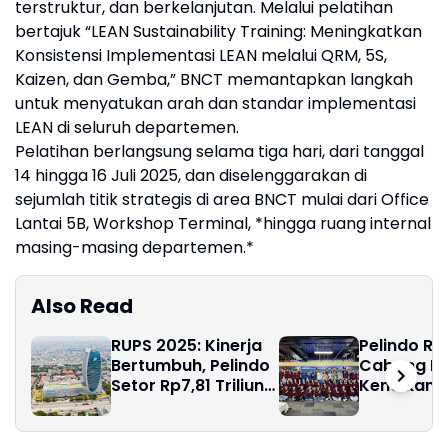
terstruktur, dan berkelanjutan. Melalui pelatihan
bertajuk “LEAN Sustainability Training: Meningkatkan
Konsistensi Implementasi LEAN melalui QRM, 5S,
Kaizen, dan Gemba,” BNCT memantapkan langkah
untuk menyatukan arah dan standar implementasi
LEAN di seluruh departemen.
Pelatihan berlangsung selama tiga hari, dari tanggal
14 hingga 16 Juli 2025, dan diselenggarakan di
sejumlah titik strategis di area BNCT mulai dari Office
Lantai 5B, Workshop Terminal, *hingga ruang internal
masing-masing departemen.*
Also Read
RUPS 2025: Kinerja
Pelindo Reg
Bertumbuh, Pelindo
Cabang B
Setor Rp7,81 Triliun
Kenalkan 
kepada Negara
Strategis 
dalam
Perdagan