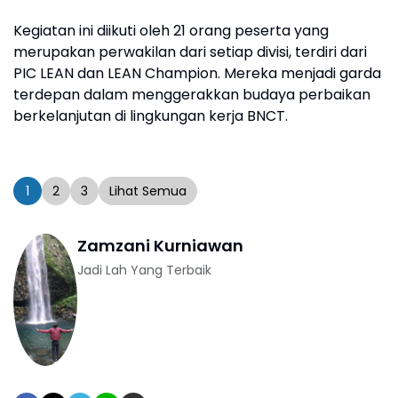
Internasio
Kegiatan ini diikuti oleh 21 orang peserta yang
kepada M
Binus
merupakan perwakilan dari setiap divisi, terdiri dari
PIC LEAN dan LEAN Champion. Mereka menjadi garda
terdepan dalam menggerakkan budaya perbaikan
berkelanjutan di lingkungan kerja BNCT.
1
2
3
Lihat Semua
Zamzani Kurniawan
Jadi Lah Yang Terbaik