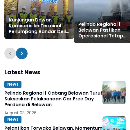
Kunjungan Dewan
Pelindo Regional 1
Komisaris ke Terminal
Belawan Pastikan
Penumpang Bandar Deli,
Operasional Tetap
Komitmen Pelindo
Optimal Layani
Regional 1 Belawan
Pengguna Jasa
Pastikan Pelayanan
Andal untuk Periode Arus
Mudik Lebaran
Latest News
News
Pelindo Regional 1 Cabang Belawan Turut
Sukseskan Pelaksanaan Car Free Day
Perdana di Belawan
August 03, 2026
News
Pelantikan Forwaka Belawan, Momentum