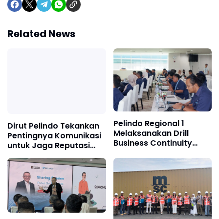
Related News
Pelindo Regional 1
Dirut Pelindo Tekankan
Melaksanakan Drill
Pentingnya Komunikasi
Business Continuity
untuk Jaga Reputasi
Management System
Perusahaan
(BCMS): Perkuat
Ketahanan Operasional
Pelindo