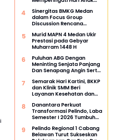
Memperingati Hari Anak
Nasional
Sinergitas BMKG Medan
dalam Focus Group
Discussion Rencana
Kontigensi Gempa Bumi di
Murid MAPN 4 Medan Ukir
Sumatra Utara
Prestasi pada Gebyar
Muharram 1448 H
Puluhan ABG Dengan
Meninting Senjata Panjang
Dan Senapang Angin Serta
Busur Panah
Semarak Hari Kartini, BKKP
dan Klinik SMM Beri
Layanan Kesehatan dan
Apresiasi bagi Pekerja di
Danantara Perkuat
Sektor Transportasi
Transformasi Pelindo, Laba
Maritim
Semester I 2026 Tumbuh
i
60%
Pelindo Regional 1 Cabang
Belawan Turut Sukseskan