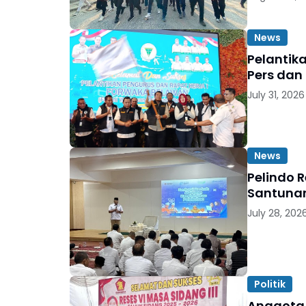
News
Pelantik
Pers dan
July 31, 2026
News
Pelindo 
Santunan
July 28, 202
Politik
Anggota 