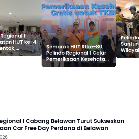
 Regional 1
Pelindo
ngatan HUT ke-4
Santun
Semarak HUT RI ke-80,
entak,
Wilaya
Pelindo Regional 1 Gelar
Keluarga
Pemeriksaan Kesehatan
 Bahagia
Gratis untuk Pekerja
TKBM
Regional 1 Cabang Belawan Turut Sukseskan
aan Car Free Day Perdana di Belawan
2026