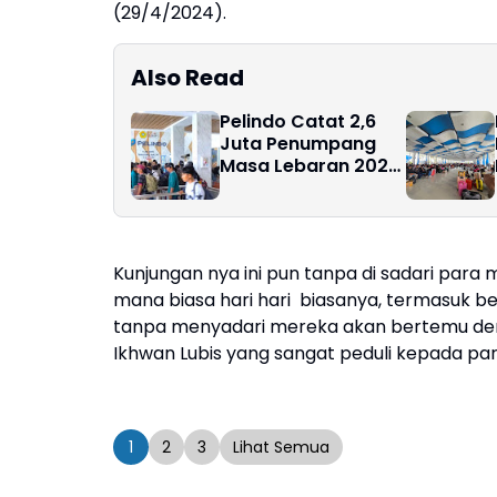
(29/4/2024).
Also Read
Pelindo Catat 2,6
Juta Penumpang
Masa Lebaran 2026,
Cabang Tanjung
Balai Karimun
Tumbuh Signifikan
Kunjungan nya ini pun tanpa di sadari para
mana biasa hari hari biasanya, termasuk be
tanpa menyadari mereka akan bertemu den
Ikhwan Lubis yang sangat peduli kepada par
1
2
3
Lihat Semua