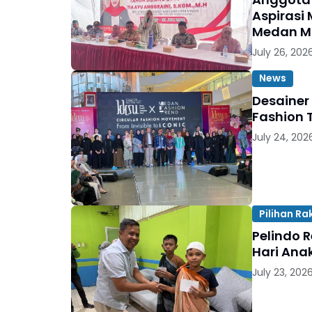
Aspirasi 
Medan M
July 26, 202
News
Desainer
Fashion 
July 24, 202
Pilihan Ra
Pelindo 
Hari Ana
July 23, 202