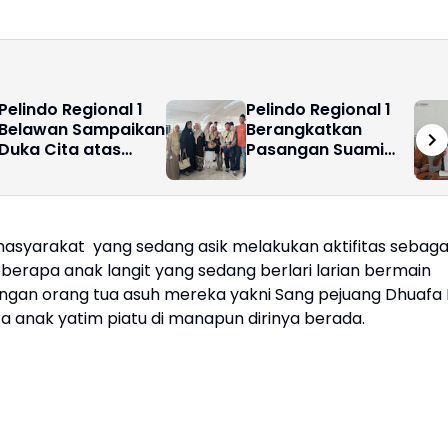
Pelindo Regional 1
Pelindo Regional 1
Belawan Sampaikan
Berangkatkan
Duka Cita atas
Pasangan Suami
Meninggalnya
Istri Pemenang
Calon Penumpang
Umroh Ramadhan
KM Kelud
Fest Pelindo 2026
 masyarakat yang sedang asik melakukan aktifitas sebaga
berapa anak langit yang sedang berlari larian bermain
gan orang tua asuh mereka yakni Sang pejuang Dhuafa 
a anak yatim piatu di manapun dirinya berada.