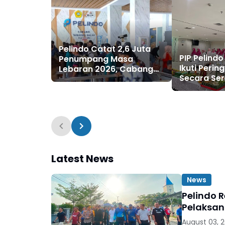
Pelindo Catat 2,6 Juta
PIP Pelindo
Penumpang Masa
Ikuti Peri
Lebaran 2026, Cabang
Secara Ser
Tanjung Balai Karimun
Wujudkan 
Tumbuh Signifikan
Sehat dan
Latest News
News
Pelindo 
Pelaksan
August 03, 