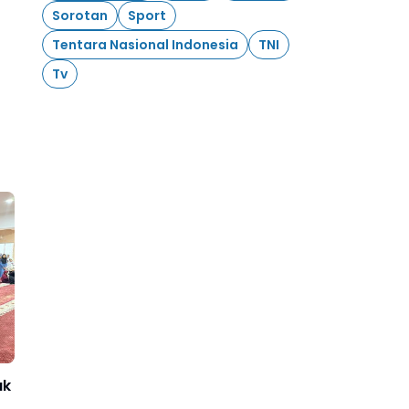
Sorotan
Sport
Tentara Nasional Indonesia
TNI
Tv
ak