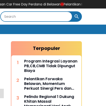
e Day Perdana di Belawan
Pelantikan Forwaka Belawan, Momentu
Terpopuler
Program Integrasi Layanan
PB,CB,CMB Tidak Dipungut
Biaya
Pelantikan Forwaka
Belawan, Momentum
Perkuat Sinergi Pers dan
Kejaksaan
Pelindo Regional 1 Dukung
Khitan Massal