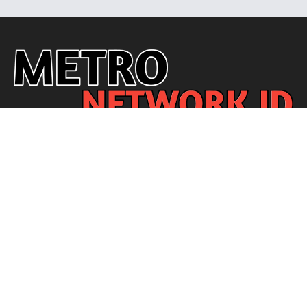
Ikuti Kami
Redaksi
Disclaimer
Privacy Policy
Pedoman Media Siber
© METRO NETWORK ID - SINCE 2021