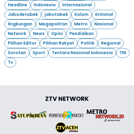
Headline
Indonesia
Internasional
Jabodetabek
jabotabek
Kolom
Kriminal
lingkungan
Megapolitan
Metro
Nasional
Network
News
Opini
Pendidikan
Pilihan Editor
Pilihan Rakyat
Politik
Regional
Sorotan
Sport
Tentara Nasional Indonesia
TNI
Tv
ZTV NETWORK