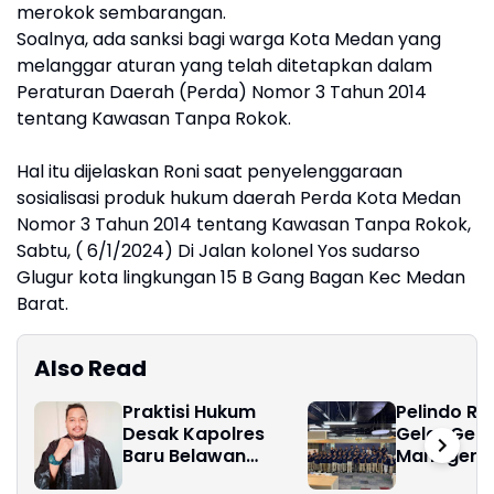
merokok sembarangan.
Soalnya, ada sanksi bagi warga Kota Medan yang
melanggar aturan yang telah ditetapkan dalam
Peraturan Daerah (Perda) Nomor 3 Tahun 2014
tentang Kawasan Tanpa Rokok.
Hal itu dijelaskan Roni saat penyelenggaraan
sosialisasi produk hukum daerah Perda Kota Medan
Nomor 3 Tahun 2014 tentang Kawasan Tanpa Rokok,
Sabtu, ( 6/1/2024) Di Jalan kolonel Yos sudarso
Glugur kota lingkungan 15 B Gang Bagan Kec Medan
Barat.
Also Read
Praktisi Hukum
Pelindo Reg
Desak Kapolres
Gelar Gene
Baru Belawan
Manager Up
Berantas Bandar
Program u