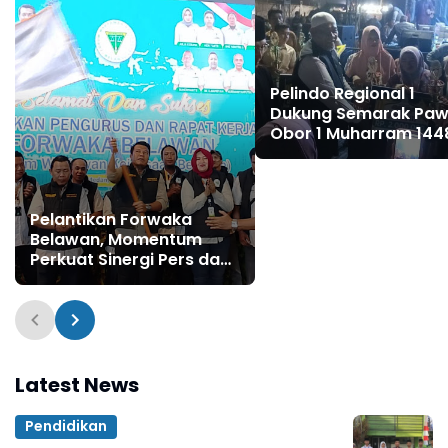
Pelindo Regional 1
Dukung Semarak Paw
Obor 1 Muharram 144
di Belawan
Pelantikan Forwaka
Belawan, Momentum
Perkuat Sinergi Pers dan
Kejaksaan
Latest News
Pendidikan