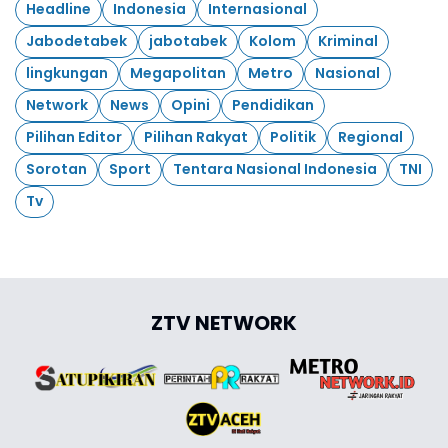
Headline
Indonesia
Internasional
Jabodetabek
jabotabek
Kolom
Kriminal
lingkungan
Megapolitan
Metro
Nasional
Network
News
Opini
Pendidikan
Pilihan Editor
Pilihan Rakyat
Politik
Regional
Sorotan
Sport
Tentara Nasional Indonesia
TNI
Tv
ZTV NETWORK