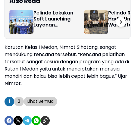
Also Read
Pelindo Lakukan
Pelindo Reg
Soft Launching
Hadiri Un
Layanan
Wali Kota
Kepelabuhanan di
Perairan Nipa
Karutan Kelas I Medan, Nimrot Sihotang, sangat
mendukung rencana tersebut. “Rencana pelatihan
tersebut sangat sesuai dengan program yang ada di
Rutan I Medan yaitu untuk menciptakan manusia
mandiri dan kalau bisa lebih cepat lebih bagus.” Ujar
Nimrot.
1
2
Lihat Semua