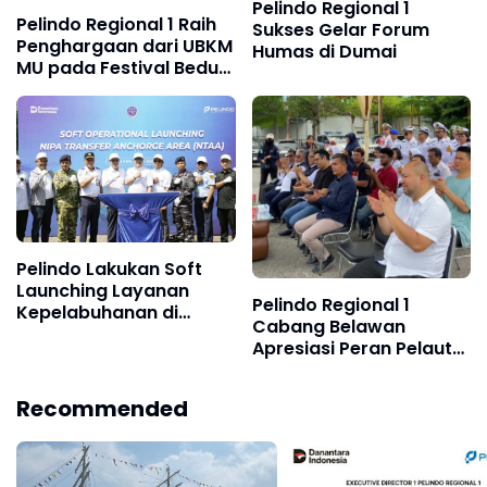
Pelindo Regional 1
Pelindo Regional 1 Raih
Sukses Gelar Forum
Penghargaan dari UBKM
Humas di Dumai
MU pada Festival Beduk
Idul Adha 1447 H
Pelindo Lakukan Soft
Launching Layanan
Pelindo Regional 1
Kepelabuhanan di
Cabang Belawan
Perairan Nipa
Apresiasi Peran Pelaut
pada Peringatan Hari
Pelaut Sedunia 2026
Recommended