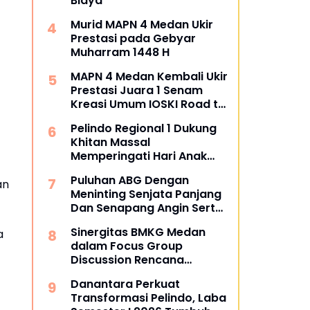
Biaya
Murid MAPN 4 Medan Ukir
Prestasi pada Gebyar
Muharram 1448 H
MAPN 4 Medan Kembali Ukir
Prestasi Juara 1 Senam
Kreasi Umum IOSKI Road to
Fest FORPROVSU 2026
Pelindo Regional 1 Dukung
Khitan Massal
Memperingati Hari Anak
Nasional
Puluhan ABG Dengan
an
Meninting Senjata Panjang
Dan Senapang Angin Serta
Busur Panah
Sinergitas BMKG Medan
a
dalam Focus Group
Discussion Rencana
Kontigensi Gempa Bumi di
Danantara Perkuat
Sumatra Utara
Transformasi Pelindo, Laba