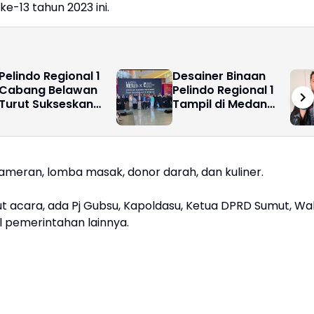
e-13 tahun 2023 ini.
Pelindo Regional 1
Desainer Binaan
Cabang Belawan
Pelindo Regional 1
Turut Sukseskan
Tampil di Medan
Pelaksanaan Car
Fashion Trend 2026
Free Day Perdana di
Belawan
pameran, lomba masak, donor darah, dan kuliner.
ut acara, ada Pj Gubsu, Kapoldasu, Ketua DPRD Sumut, Wal
il pemerintahan lainnya.