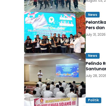
August 03, 
News
Pelantik
Pers dan
July 31, 2026
News
Pelindo 
Santunan
July 28, 202
Politik