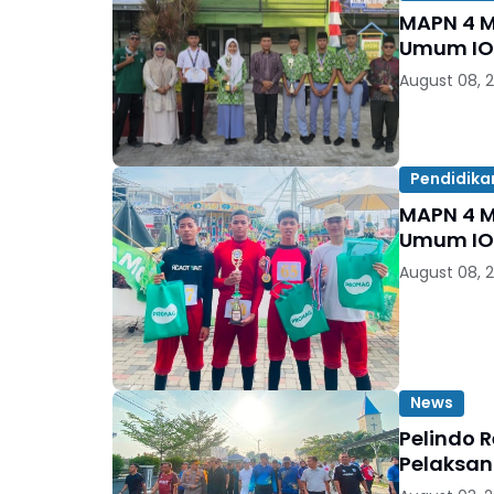
MAPN 4 Meda
Umum IOS
August 08, 
Pendidika
MAPN 4 Meda
Umum IOS
August 08, 
News
Pelindo 
Pelaksan