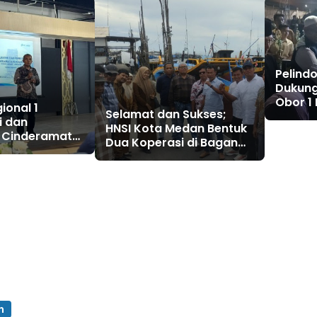
Pelindo
Dukung
Obor 1
ional 1
Selamat dan Sukses;
di Bel
i dan
HNSI Kota Medan Bentuk
 Cinderamata
Dua Koperasi di Bagan
Deli, Teri Medan Jaya,
Karya Nelayan Sejahtera
n