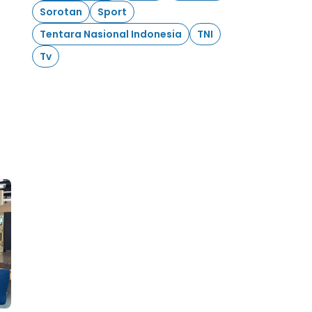
Sorotan
Sport
Tentara Nasional Indonesia
TNI
Tv