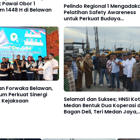
 Pawai Obor 1
Pelindo Regional 1 Mengadak
m 1448 H di Belawan
Pelatihan Safety Awareness
untuk Perkuat Budaya
Keselamatan Kerja
kan Forwaka Belawan,
m Perkuat Sinergi
Selamat dan Sukses; HNSI Ko
n Kejaksaan
Medan Bentuk Dua Koperasi d
Bagan Deli, Teri Medan Jaya,
Karya Nelayan Sejahtera