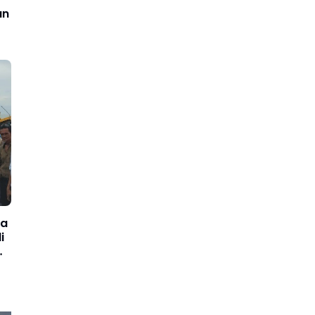
an
ta
i