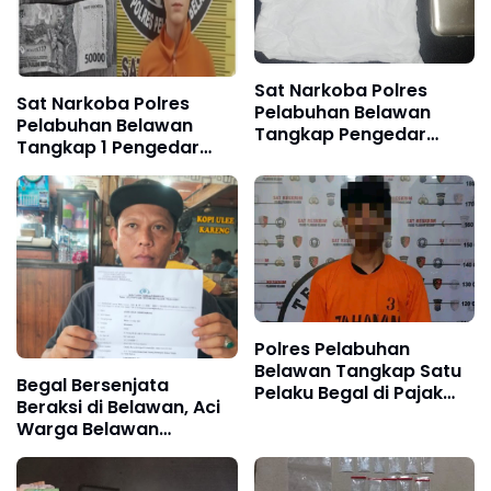
Sat Narkoba Polres
Sat Narkoba Polres
Pelabuhan Belawan
Pelabuhan Belawan
Tangkap Pengedar
Tangkap 1 Pengedar
Narkoba di Terjun
dan 2 Pengguna Sabu di
Jalan Rawe 6
Polres Pelabuhan
Belawan Tangkap Satu
Begal Bersenjata
Pelaku Begal di Pajak
Beraksi di Belawan, Aci
Baru Dan Buru Pelaku
Warga Belawan
Lainnya
Kehilangan Motor dan
Barang Berharga