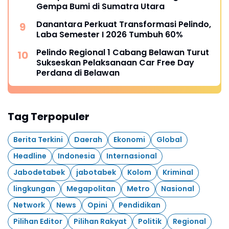
Gempa Bumi di Sumatra Utara
Danantara Perkuat Transformasi Pelindo,
Laba Semester I 2026 Tumbuh 60%
Pelindo Regional 1 Cabang Belawan Turut
Sukseskan Pelaksanaan Car Free Day
Perdana di Belawan
Tag Terpopuler
Berita Terkini
Daerah
Ekonomi
Global
Headline
Indonesia
Internasional
Jabodetabek
jabotabek
Kolom
Kriminal
lingkungan
Megapolitan
Metro
Nasional
Network
News
Opini
Pendidikan
Pilihan Editor
Pilihan Rakyat
Politik
Regional