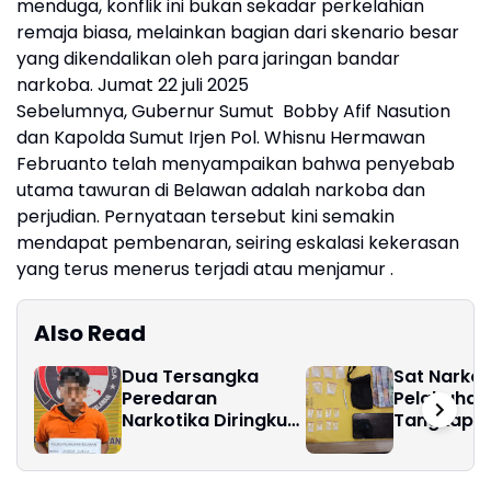
menduga, konflik ini bukan sekadar perkelahian
remaja biasa, melainkan bagian dari skenario besar
yang dikendalikan oleh para jaringan bandar
narkoba. Jumat 22 juli 2025
Sebelumnya, Gubernur Sumut Bobby Afif Nasution
dan Kapolda Sumut Irjen Pol. Whisnu Hermawan
Februanto telah menyampaikan bahwa penyebab
utama tawuran di Belawan adalah narkoba dan
perjudian. Pernyataan tersebut kini semakin
mendapat pembenaran, seiring eskalasi kekerasan
yang terus menerus terjadi atau menjamur .
Also Read
Dua Tersangka
Sat Narkob
Peredaran
Pelabuhan
Narkotika Diringkus
Tangkap P
di Titi Papan
Sabu di H
Perak