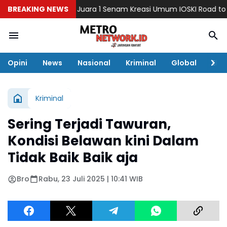
i Ukir Prestasi Juara 1 Senam Kreasi Umum IOSKI Road to Fest
BREAKING NEWS
Opini
News
Nasional
Kriminal
Global
Eko
Kriminal
Sering Terjadi Tawuran,
Kondisi Belawan kini Dalam
Tidak Baik Baik aja
Bro
Rabu, 23 Juli 2025 | 10:41 WIB