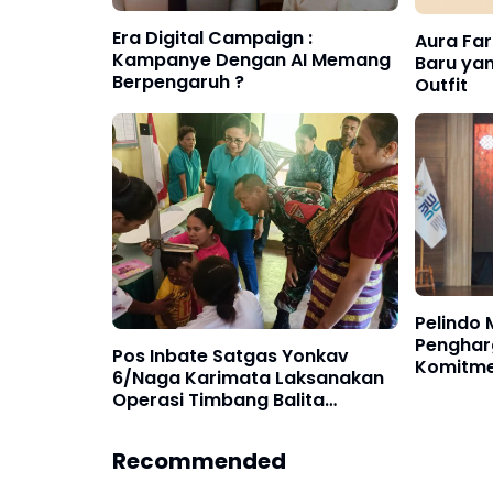
Era Digital Campaign :
Aura Far
Kampanye Dengan AI Memang
Baru ya
Berpengaruh ?
Outfit
Pelindo 
Penghar
Pos Inbate Satgas Yonkav
Komitme
6/Naga Karimata Laksanakan
Keselam
Operasi Timbang Balita
Bersama Ibu Bupati TTU
Recommended