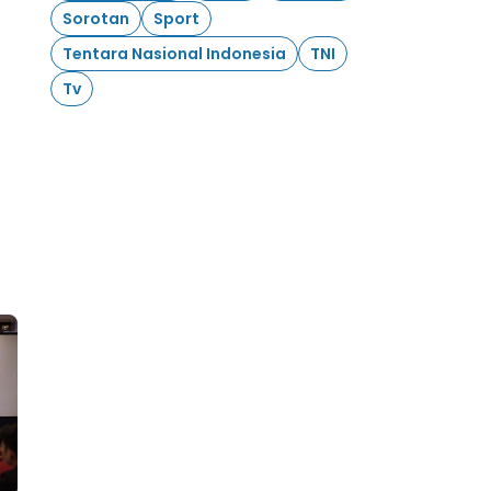
Sorotan
Sport
Tentara Nasional Indonesia
TNI
Tv