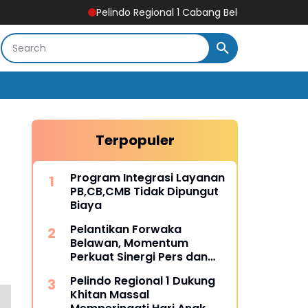
Pelindo Regional 1 Cabang Belawan Turut Sukseskan Pe
Terpopuler
Program Integrasi Layanan
PB,CB,CMB Tidak Dipungut
Biaya
Pelantikan Forwaka
Belawan, Momentum
Perkuat Sinergi Pers dan
Kejaksaan
Pelindo Regional 1 Dukung
Khitan Massal