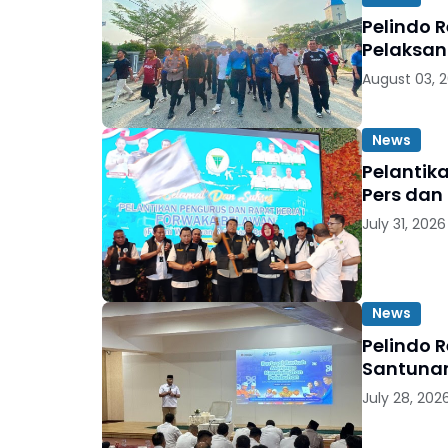
Pelindo 
Pelaksan
August 03, 
News
Pelantik
Pers dan
July 31, 2026
News
Pelindo 
Santunan
July 28, 202