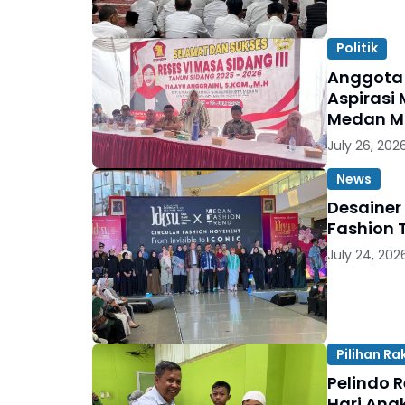
Politik
Anggota 
Aspirasi 
Medan M
July 26, 202
News
Desainer
Fashion 
July 24, 202
Pilihan Ra
Pelindo 
Hari Ana