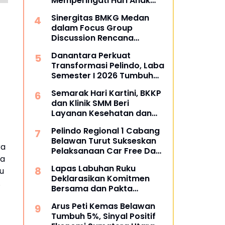
Memperingati Hari Anak
Nasional
Sinergitas BMKG Medan
dalam Focus Group
Discussion Rencana
Kontigensi Gempa Bumi di
Danantara Perkuat
Sumatra Utara
Transformasi Pelindo, Laba
Semester I 2026 Tumbuh
60%
Semarak Hari Kartini, BKKP
dan Klinik SMM Beri
Layanan Kesehatan dan
Apresiasi bagi Pekerja di
Pelindo Regional 1 Cabang
Sektor Transportasi
Belawan Turut Sukseskan
Maritim
ra
Pelaksanaan Car Free Day
ma
Perdana di Belawan
Lapas Labuhan Ruku
ku
Deklarasikan Komitmen
.
Bersama dan Pakta
Integritas
Arus Peti Kemas Belawan
Tumbuh 5%, Sinyal Positif