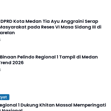
DPRD Kota Medan Tia Ayu Anggraini Serap
Masyarakat pada Reses VI Masa Sidang III di
arelan
6
 Binaan Pelindo Regional 1 Tampil di Medan
Trend 2026
6
kyat
Regional 1 Dukung Khitan Massal Memperingati
k Nasional