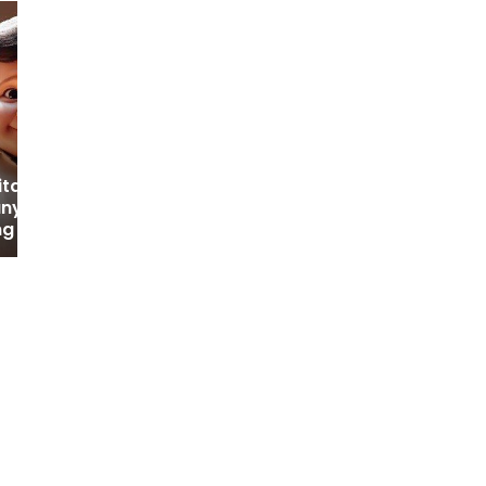
Pelindo Multi Terminal
Terima Penghargaan
SMK3 2024: Bukti
Komitmen terhadap
ital Campaign :
Keselamatan Kerja
ye Dengan AI
 Berpengaruh ?