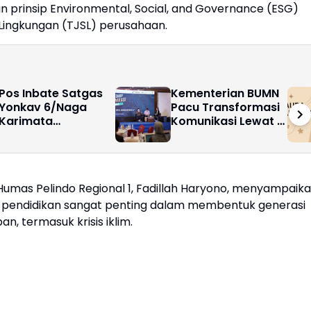
gan prinsip Environmental, Social, and Governance (ESG)
Lingkungan (TJSL) perusahaan.
Pos Inbate Satgas
Kementerian BUMN
Yonkav 6/Naga
Pacu Transformasi
Karimata
Komunikasi Lewat AI
Laksanakan Operasi
untuk Dampak Lebih
Timbang Balita
Luas ke Masyarakat
Bersama Ibu Bupati
TTU
as Pelindo Regional 1, Fadillah Haryono, menyampaik
ia pendidikan sangat penting dalam membentuk generasi
, termasuk krisis iklim.