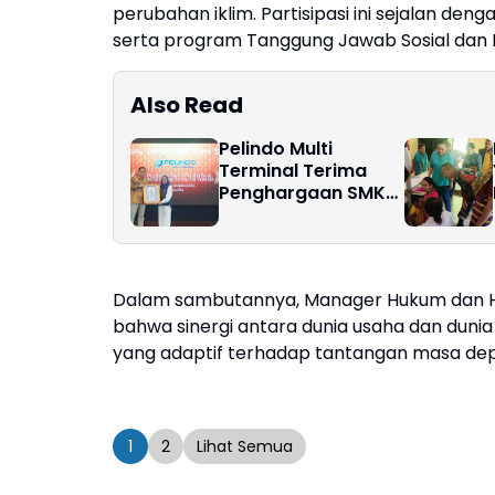
perubahan iklim. Partisipasi ini sejalan den
serta program Tanggung Jawab Sosial dan 
Also Read
Pelindo Multi
Terminal Terima
Penghargaan SMK3
2024: Bukti
Komitmen terhadap
Keselamatan Kerja
Dalam sambutannya, Manager Hukum dan Hum
bahwa sinergi antara dunia usaha dan dun
yang adaptif terhadap tantangan masa depan
1
2
Lihat Semua