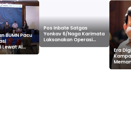
Pos Inbate Satgas
Yonkav 6/Naga Karimata
an BUMN Pacu
Laksanakan Operasi
asi
Timbang Balita Bersama
 Lewat AI
Era Dig
Ibu Bupati TTU
ak Lebih Luas
Kampan
akat
Memang