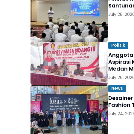
Santunan
July 28, 202
Politik
Anggota 
Aspirasi 
Medan M
July 26, 202
News
Desainer
Fashion 
July 24, 202