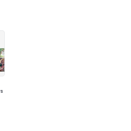
Keliling
Peluh Bercucuran
Kampung,Timkes
Ditengah Puasa
Satgas TMMD Ke-
Ramadhan,
123 Kodim
Semangat Satgas
0203/Langkat
TMMD 123 Kodim
Wujudkan Hidup
0203/Langkat
Sehat Warga
Membawa
rs
Tanjung Putus
Perubahan