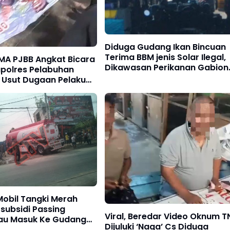
Diduga Gudang Ikan Bincuan
Terima BBM jenis Solar Ilegal,
MA PJBB Angkat Bicara
Dikawasan Perikanan Gabion
apolres Pelabuhan
Belawan
 Usut Dugaan Pelaku
n
Mobil Tangki Merah
rsubsidi Passing
Viral, Beredar Video Oknum T
au Masuk Ke Gudang
Dijuluki ‘Naga’ Cs Diduga
kan"