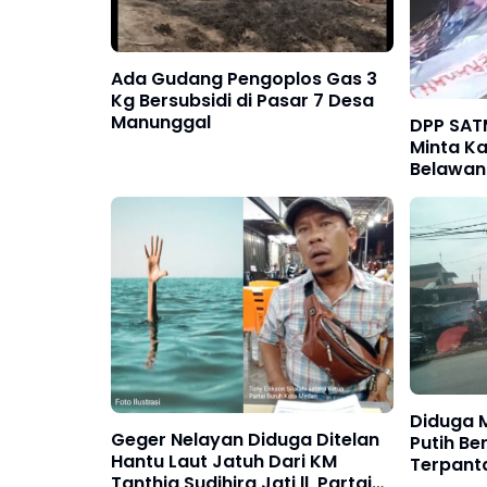
Ada Gudang Pengoplos Gas 3
Kg Bersubsidi di Pasar 7 Desa
Manunggal
DPP SAT
Minta K
Belawan
Intorela
Diduga 
Geger Nelayan Diduga Ditelan
Putih Be
Hantu Laut Jatuh Dari KM
Terpant
Tanthia Sudihira Jati ll, Partai
"Disewa