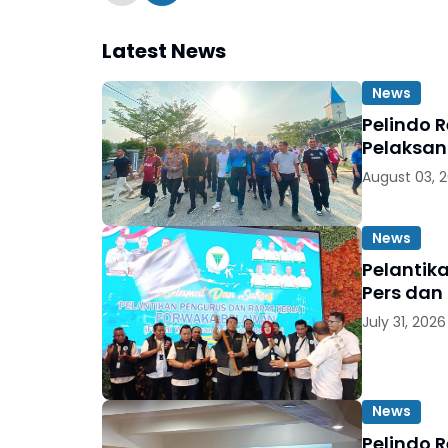
Latest News
News
Pelindo 
Pelaksan
August 03, 
News
Pelantik
Pers dan
July 31, 2026
News
Pelindo 