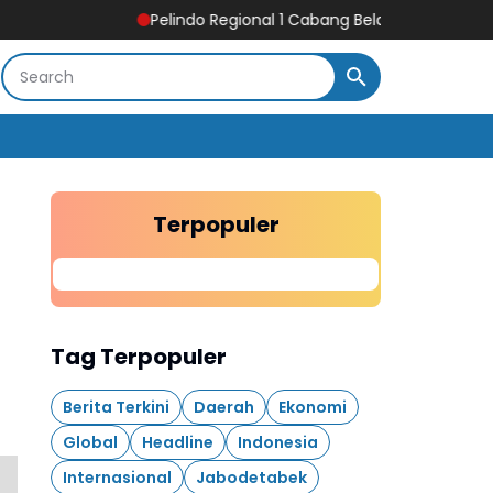
Pelindo Regional 1 Cabang Belawan Turut Sukseskan Pela
Terpopuler
Tag Terpopuler
Berita Terkini
Daerah
Ekonomi
Global
Headline
Indonesia
Internasional
Jabodetabek