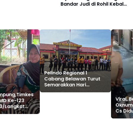
Bandar Judi di Rohil Kebal
Hukum
Pelindo Regional 1
Cabang Belawan Turut
Semarakkan Hari
Bhayangkara ke-80
ampung,Timkes
melalui Olahraga
Viral, 
MD Ke-123
Bersama
Oknum T
3/Langkat
Cs Did
Hidup Sehat
Rohil 
jung Putus