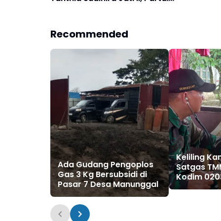
Buruh Kota Medan Angkat
Bicara
Recommended
Keliling K
Ada Gudang Pengoplos
Satgas TM
Gas 3 Kg Bersubsidi di
Kodim 020
Pasar 7 Desa Manunggal
Wujudkan 
Warga Tan