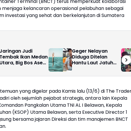
ntainer Terminal (BNCT) terus memperkuat kolaborasi
menjaga kelancaran operasional pelabuhan sebagai
lim investasi yang sehat dan berkelanjutan di Sumatera
Jaringan Judi
Geger Nelayan
Tembak Ikan Medan
Diduga Ditelan
Utara, Big Bos Asen
Hantu Laut Jatuh
Diduga Kebal
Dari KM Tanthia
Hukum Berkat
Sudihira Jati ll,
“Tameng” Oknum
Partai Buruh Kota
Aparat
Medan Angkat
emuan yang digelar pada Kamis lalu (13/6) di The Trade
Bicara
iri oleh sejumlah pejabat strategis, antara lain Kepala
 Komandan Pangkalan Utama TNI AL I Belawan, Kepala
han (KSOP) Utama Belawan, serta Executive Director 1
angsung bersama jajaran Direksi dan tim manajemen BNCT
an.