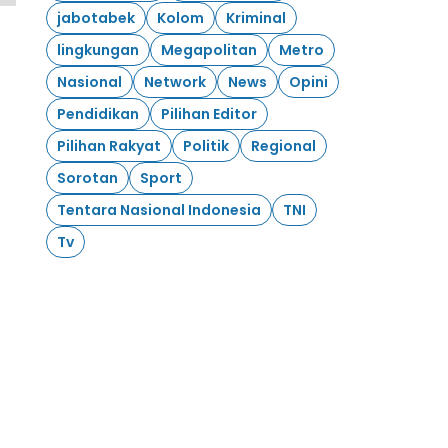
jabotabek
Kolom
Kriminal
lingkungan
Megapolitan
Metro
Nasional
Network
News
Opini
Pendidikan
Pilihan Editor
Pilihan Rakyat
Politik
Regional
Sorotan
Sport
Tentara Nasional Indonesia
TNI
Tv