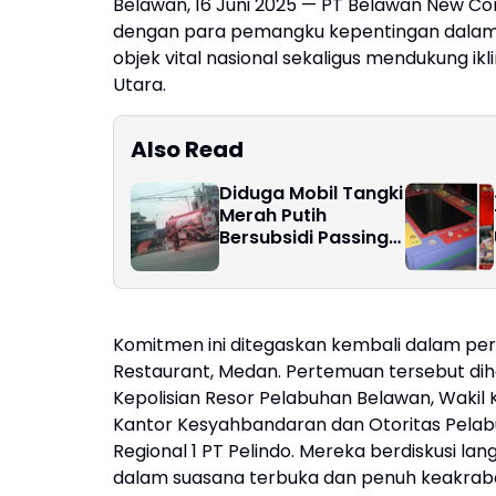
Belawan, 16 Juni 2025 — PT Belawan New Co
dengan para pemangku kepentingan dalam 
objek vital nasional sekaligus mendukung ik
Utara.
Also Read
Diduga Mobil Tangki
Merah Putih
Bersubsidi Passing
Terpantau Masuk
Ke Gudang
"Disewakan"
Komitmen ini ditegaskan kembali dalam pert
Restaurant, Medan. Pertemuan tersebut dihad
Kepolisian Resor Pelabuhan Belawan, Wakil
Kantor Kesyahbandaran dan Otoritas Pelabu
Regional 1 PT Pelindo. Mereka berdiskusi l
dalam suasana terbuka dan penuh keakrab