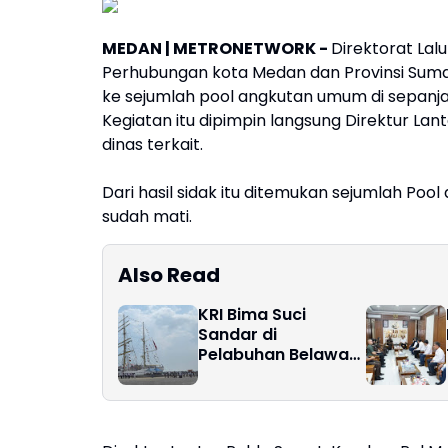
MEDAN | METRONETWORK -
Direktorat Lal
Perhubungan kota Medan dan Provinsi Suma
ke sejumlah pool angkutan umum di sepanjan
Kegiatan itu dipimpin langsung Direktur La
dinas terkait.
Dari hasil sidak itu ditemukan sejumlah Po
sudah mati.
Also Read
KRI Bima Suci
Sandar di
Pelabuhan Belawan
5–8 April 2026