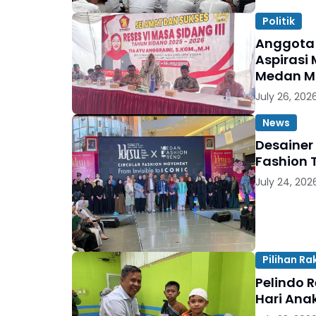
Politik
Anggota 
Aspirasi 
Medan M
July 26, 202
News
Desainer
Fashion 
July 24, 202
Pilihan Ra
Pelindo 
Hari Ana