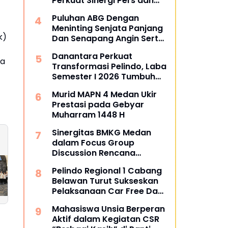
Perkuat Sinergi Pers dan
Kejaksaan
Puluhan ABG Dengan
Meninting Senjata Panjang
k)
Dan Senapang Angin Serta
Busur Panah
Danantara Perkuat
la
Transformasi Pelindo, Laba
Semester I 2026 Tumbuh
60%
Murid MAPN 4 Medan Ukir
Prestasi pada Gebyar
Muharram 1448 H
Sinergitas BMKG Medan
dalam Focus Group
Discussion Rencana
Pelindo Regional 1
Pelindo Regional 1
Kontigensi Gempa Bumi di
Hadiri Undangan
Raih Penghargaan
Pelindo Regional 1 Cabang
Sumatra Utara
Wali Kota Medan
dari UBKM MU pad
Belawan Turut Sukseskan
Festival Beduk Idul
Pelaksanaan Car Free Day
Adha 1447 H
Perdana di Belawan
Mahasiswa Unsia Berperan
Aktif dalam Kegiatan CSR