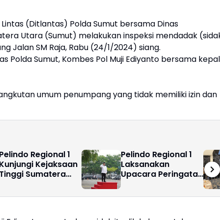
u Lintas (Ditlantas) Polda Sumut bersama Dinas
tera Utara (Sumut) melakukan inspeksi mendadak (sida
g Jalan SM Raja, Rabu (24/1/2024) siang.
ntas Polda Sumut, Kombes Pol Muji Ediyanto bersama kepa
ol angkutan umum penumpang yang tidak memiliki izin dan
Pelindo Regional 1
Pelindo Regional 1
Kunjungi Kejaksaan
Laksanakan
Tinggi Sumatera
Upacara Peringatan
Utara
Hari Kebangkitan
Nasional ke-118
Tahun 2026