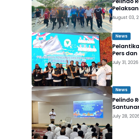
Pelindo 
Pelaksan
August 03, 
News
Pelantik
Pers dan
July 31, 2026
News
Pelindo 
Santunan
July 28, 202