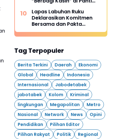
“Berbagi Kasih” di Panti
Asuhan Solandres Putri
t
Lapas Labuhan Ruku
Deklarasikan Komitmen
Bersama dan Pakta
Integritas
an
Tag Terpopuler
an
Berita Terkini
Daerah
Ekonomi
Global
Headline
Indonesia
Internasional
Jabodetabek
jabotabek
Kolom
Kriminal
lingkungan
Megapolitan
Metro
Nasional
Network
News
Opini
Pendidikan
Pilihan Editor
Pilihan Rakyat
Politik
Regional