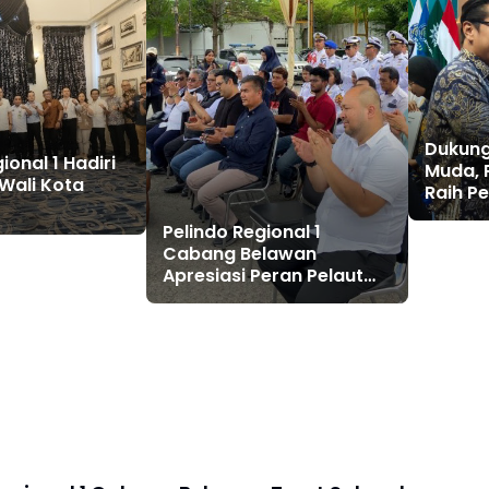
Dukung
ional 1 Hadiri
Muda, P
Wali Kota
Raih P
Langsu
Pelindo Regional 1
Medan
Cabang Belawan
Apresiasi Peran Pelaut
pada Peringatan Hari
Pelaut Sedunia 2026