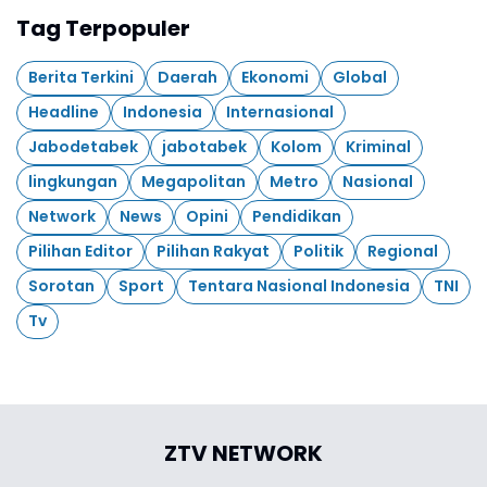
Tag Terpopuler
Berita Terkini
Daerah
Ekonomi
Global
Headline
Indonesia
Internasional
Jabodetabek
jabotabek
Kolom
Kriminal
lingkungan
Megapolitan
Metro
Nasional
Network
News
Opini
Pendidikan
Pilihan Editor
Pilihan Rakyat
Politik
Regional
Sorotan
Sport
Tentara Nasional Indonesia
TNI
Tv
ZTV NETWORK