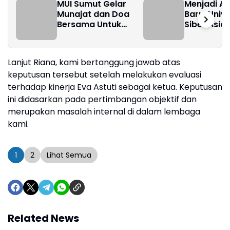
MUI Sumut Gelar
Menjadi Al
Munajat dan Doa
Baru: Univ
Bersama Untuk
Siber Asia
Palestina.
Perkenalk
Pembelajar
Online di 
Lanjut Riana, kami bertanggung jawab atas
41 Jakarta
keputusan tersebut setelah melakukan evaluasi
terhadap kinerja Eva Astuti sebagai ketua. Keputusan
ini didasarkan pada pertimbangan objektif dan
merupakan masalah internal di dalam lembaga
kami.
1
2
Lihat Semua
Related News