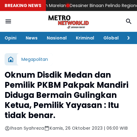
Sidang III di Medan Marelan
BREAKING NEWS
Desainer Binaan Pelindo Regional 1
Opini
News
Nasional
Kriminal
Global
Eko
Megapolitan
Oknum Disdik Medan dan
Pemilik PKBM Pakpak Mandiri
Diduga Bermain Gulingkan
Ketua, Pemilik Yayasan : Itu
tidak benar.
Ihsan Syahreza
Kamis, 26 Oktober 2023 | 06:00 WIB