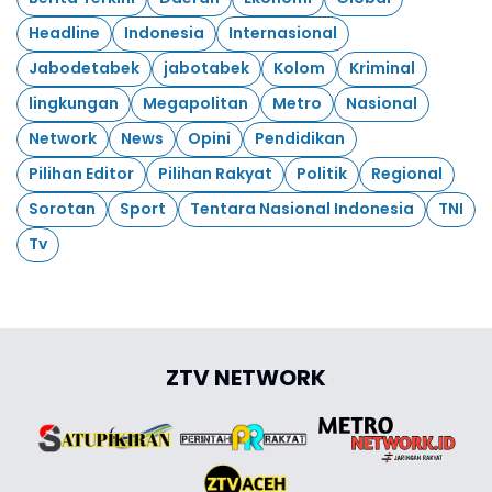
Headline
Indonesia
Internasional
Jabodetabek
jabotabek
Kolom
Kriminal
lingkungan
Megapolitan
Metro
Nasional
Network
News
Opini
Pendidikan
Pilihan Editor
Pilihan Rakyat
Politik
Regional
Sorotan
Sport
Tentara Nasional Indonesia
TNI
Tv
ZTV NETWORK