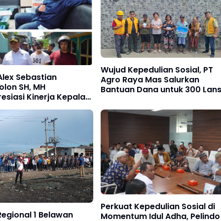
Wujud Kepedulian Sosial, PT
lex Sebastian
Agro Raya Mas Salurkan
lon SH, MH
Bantuan Dana untuk 300 Lans
siasi Kinerja Kepala
rkotika Nasional
umut
Perkuat Kepedulian Sosial di
Regional 1 Belawan
Momentum Idul Adha, Pelindo