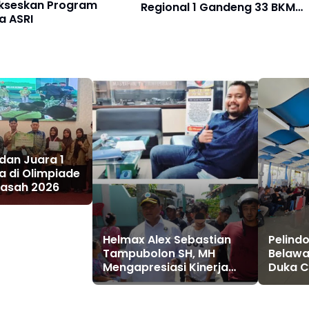
ukseskan Program
Regional 1 Gandeng 33 BKM
a ASRI
Masjid Belawan dan Sekitarn
Salurkan Hewan Kurban
dan Juara 1
a di Olimpiade
rasah 2026
Helmax Alex Sebastian
Pelindo
Tampubolon SH, MH
Belawa
Mengapresiasi Kinerja
Duka C
Kepala Badan Narkotika
Mening
Nasional (BNN) Sumut
Penum