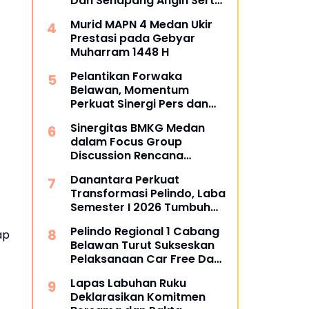
Dan Senapang Angin Serta
Busur Panah
Murid MAPN 4 Medan Ukir
Prestasi pada Gebyar
Muharram 1448 H
Pelantikan Forwaka
Belawan, Momentum
Perkuat Sinergi Pers dan
Kejaksaan
Sinergitas BMKG Medan
dalam Focus Group
Discussion Rencana
Kontigensi Gempa Bumi di
Danantara Perkuat
Sumatra Utara
Transformasi Pelindo, Laba
Semester I 2026 Tumbuh
60%
Pelindo Regional 1 Cabang
ap
Belawan Turut Sukseskan
Pelaksanaan Car Free Day
Perdana di Belawan
Lapas Labuhan Ruku
Deklarasikan Komitmen