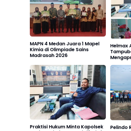
MAPN 4 Medan Juara 1 Mapel
Helmax A
Kimia di Olimpiade Sains
Tampubo
Madrasah 2026
Mengapre
Badan Na
(BNN) S
Praktisi Hukum Minta Kapolsek
Pelindo 