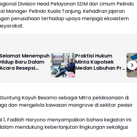
u Regional Division Head Pelayanan SDM dan Umum Pelindo
al Manager Pelindo Kuala Tanjung. Kehadiran jajaran
ngan perusahaan terhadap upaya menjaga ekosistem
asyarakat.
Selamat Menempuh
Praktisi Hukum
Hidup Baru Dalam
Minta Kapolsek
Acara Resepsi
Medan Labuhan Pro
Pernikahan: Prida &
Aktif, Aksi Begal
Fathin Berjalan
Masih Marak
Dengan Hikmah
i Guntung Kayuh Besamo sebagai Mitra pelaksanaan di
aga dan mengelola kawasan mangrove di sekitar pesisir.
 1, Fadilah Haryono menyampaikan bahwa kegiatan ini
lam mendukung keberlanjutan lingkungan sekaligus