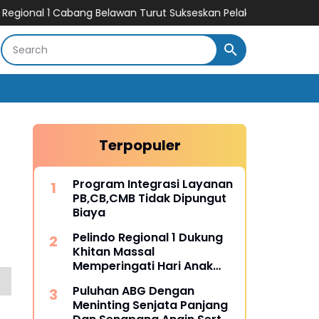
1 Cabang Belawan Turut Sukseskan Pelaksanaan Car Free Day Per
Terpopuler
Program Integrasi Layanan
PB,CB,CMB Tidak Dipungut
Biaya
Pelindo Regional 1 Dukung
Khitan Massal
Memperingati Hari Anak
Nasional
Puluhan ABG Dengan
Meninting Senjata Panjang