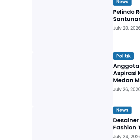
News
Pelindo 
Santunan
July 28, 202
Politik
Anggota 
Aspirasi 
Medan M
July 26, 202
News
Desainer
Fashion 
July 24, 202