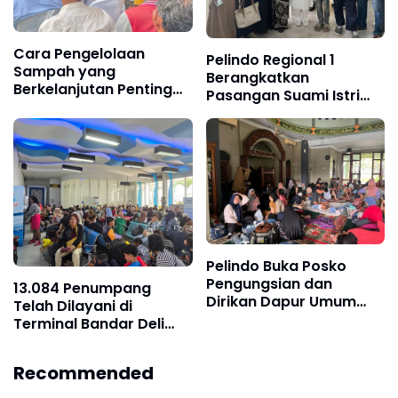
Cara Pengelolaan
Pelindo Regional 1
Sampah yang
Berangkatkan
Berkelanjutan Penting
Pasangan Suami Istri
Diketahui Masyarakat
Pemenang Umroh
Ramadhan Fest Pelindo
2026
Pelindo Buka Posko
Pengungsian dan
13.084 Penumpang
Dirikan Dapur Umum
Telah Dilayani di
untuk Korban Bencana
Terminal Bandar Deli
di Sumatera Utara
Belawan Hingga H-6
Lebaran Tahun 2026
Recommended