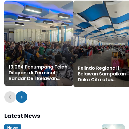
13.084 Penumpang Telah
Pelindo Regional 1
Dilayani di Terminal
Belawan Sampaikan
Bandar Deli Belawan
Duka Cita atas
Hingga H-6 Lebaran
Meninggalnya Calon
Tahun 2026
Penumpang KM Kelud
Latest News
News