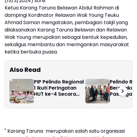
(15/3/2024) sore.
Ketua Karang Taruna Belawan Abdul Rahman di
dampingi Kordinator Relawan Wak Young Teuku
Ahmad Saman mengatakan, pembagian takjil yang
dilaksanakan Karang Taruna Belawan dan Relawan
Wak Young merupakan sebagai bentuk kepedulian,
sekaligus membantu dan meringankan masyarakat
ketika berbuka puasa.
Also Read
PIP Pelindo Regional
Pelindo Reg
1 Ikuti Peringatan
Berangkat
HUT ke-4 Secara
Pasangan 
Serentak, Wujudkan
Istri Peme
Keluarga Sehat dan
Umroh Ra
Bahagia
Fest Pelin
" Karang Taruna merupakan salah satu organisasi