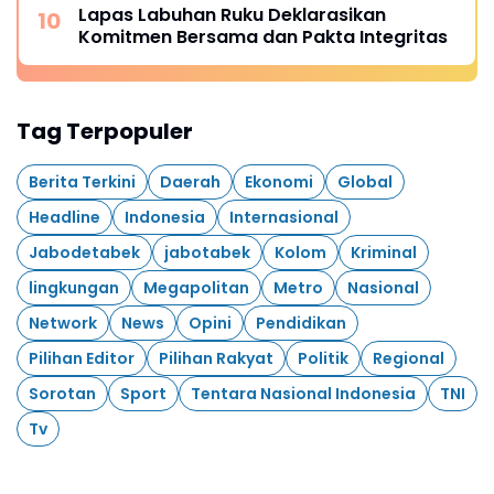
Lapas Labuhan Ruku Deklarasikan
Komitmen Bersama dan Pakta Integritas
Tag Terpopuler
Berita Terkini
Daerah
Ekonomi
Global
Headline
Indonesia
Internasional
Jabodetabek
jabotabek
Kolom
Kriminal
lingkungan
Megapolitan
Metro
Nasional
Network
News
Opini
Pendidikan
Pilihan Editor
Pilihan Rakyat
Politik
Regional
Sorotan
Sport
Tentara Nasional Indonesia
TNI
Tv