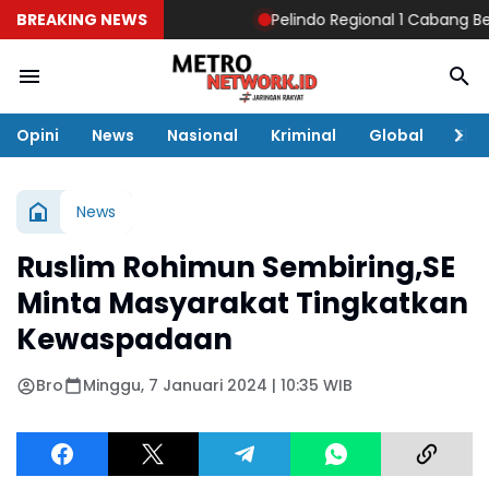
BREAKING NEWS
Pelindo Regional 1 Cabang Belaw
Opini
News
Nasional
Kriminal
Global
Eko
News
Ruslim Rohimun Sembiring,SE
Minta Masyarakat Tingkatkan
Kewaspadaan
Bro
Minggu, 7 Januari 2024 | 10:35 WIB