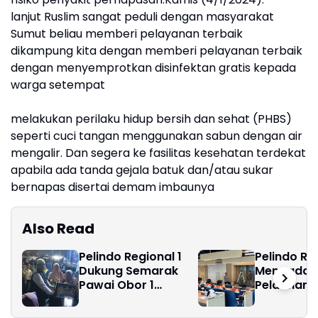
lanjut Ruslim sangat peduli dengan masyarakat
Sumut beliau memberi pelayanan terbaik
dikampung kita dengan memberi pelayanan terbaik
dengan menyemprotkan disinfektan gratis kepada
warga setempat
melakukan perilaku hidup bersih dan sehat (PHBS)
seperti cuci tangan menggunakan sabun dengan air
mengalir. Dan segera ke fasilitas kesehatan terdekat
apabila ada tanda gejala batuk dan/atau sukar
bernapas disertai demam imbaunya
Also Read
Pelindo Regional 1
Pelindo Reg
Dukung Semarak
Mengadak
Pawai Obor 1
Pelatihan 
Muharram 1448 H di
Awareness
Belawan
Perkuat B