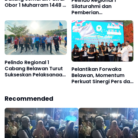
Pelindo Regional 1
Obor 1 Muharram 1448 H
Silaturahmi dan
di Belawan
Pemberian
Cinderamata Pensiunan
Pelindo Regional 1
Cabang Belawan Turut
Pelantikan Forwaka
Sukseskan Pelaksanaan
Belawan, Momentum
Car Free Day Perdana di
Perkuat Sinergi Pers dan
Belawan
Kejaksaan
Recommended