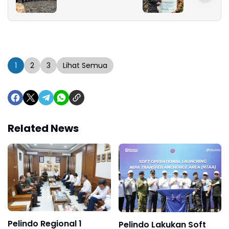
Raih Peng
Langsung d
Kota Med
1
2
3
Lihat Semua
Related News
Pelindo Regional 1
Pelindo Lakukan Soft