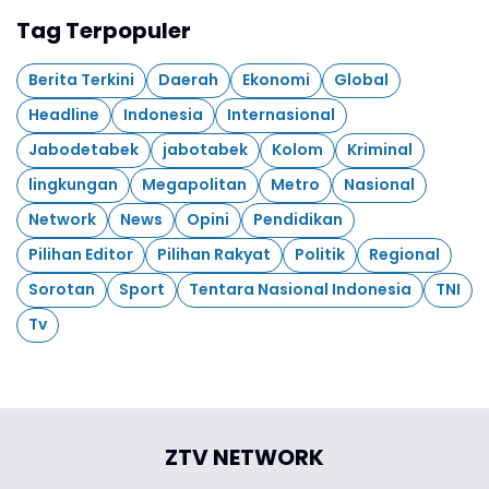
Tag Terpopuler
Berita Terkini
Daerah
Ekonomi
Global
Headline
Indonesia
Internasional
Jabodetabek
jabotabek
Kolom
Kriminal
lingkungan
Megapolitan
Metro
Nasional
Network
News
Opini
Pendidikan
Pilihan Editor
Pilihan Rakyat
Politik
Regional
Sorotan
Sport
Tentara Nasional Indonesia
TNI
Tv
ZTV NETWORK