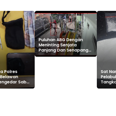
Puluhan ABG Dengan
Meninting Senjata
Panjang Dan Senapang
Angin Serta Busur Panah
a Polres
Sat Na
 Belawan
Pelabu
engedar Sabu
Tangka
an Perak
Narkob