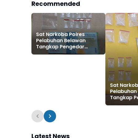
Recommended
Sat Narkoba Polres
Pelabuhan Belawan
Tangkap Pengedar
Narkoba di Komplek Uka
Sat Narkob
Pelabuhan
Tangkap P
di Hampar
Latest News