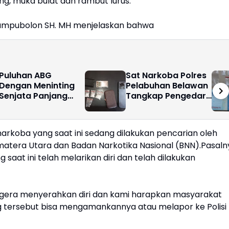
ng, muka bulat dan rambut lurus.
ampubolon SH. MH menjelaskan bahwa
Puluhan ABG
Sat Narkoba Polres
Dengan Meninting
Pelabuhan Belawan
Senjata Panjang
Tangkap Pengedar
Dan Senapang
Shabu di Belawan
Angin Serta Busur
Sicanang
Panah
rkoba yang saat ini sedang dilakukan pencarian oleh
umatera Utara dan Badan Narkotika Nasional (BNN).Pasaln
aat ini telah melarikan diri dan telah dilakukan
egera menyerahkan diri dan kami harapkan masyarakat
g tersebut bisa mengamankannya atau melapor ke Polisi