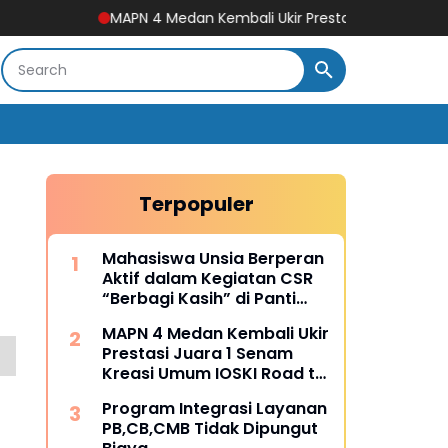
MAPN 4 Medan Kembali Ukir Prestasi Juara 1 Senam Kreasi Um
Terpopuler
Mahasiswa Unsia Berperan
Aktif dalam Kegiatan CSR
“Berbagi Kasih” di Panti
Asuhan Solandres Putri
MAPN 4 Medan Kembali Ukir
Prestasi Juara 1 Senam
Kreasi Umum IOSKI Road to
Fest FORPROVSU 2026
Program Integrasi Layanan
PB,CB,CMB Tidak Dipungut