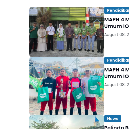
Pendidika
MAPN 4 Meda
Umum IOS
August 08, 
Pendidika
MAPN 4 Meda
Umum IOS
August 08, 
News
Pelindo 