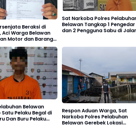
Sat Narkoba Polres Pelabuha
Belawan Tangkap 1 Pengedar
rsenjata Beraksi di
dan 2 Pengguna Sabu di Jala
, Aci Warga Belawan
Rawe 6
gan Motor dan Barang
a
Pelabuhan Belawan
Respon Aduan Warga, Sat
Satu Pelaku Begal di
Narkoba Polres Pelabuhan
ru Dan Buru Pelaku
Belawan Gerebek Lokasi
Diduga Barak Narkoba di
Belawan Bahagia