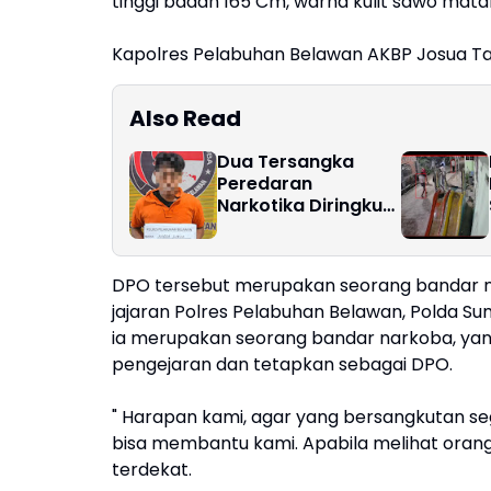
tinggi badan 165 Cm, warna kulit sawo mata
Kapolres Pelabuhan Belawan AKBP Josua T
Also Read
Dua Tersangka
Peredaran
Narkotika Diringkus
di Titi Papan
DPO tersebut merupakan seorang bandar na
jajaran Polres Pelabuhan Belawan, Polda S
ia merupakan seorang bandar narkoba, yang s
pengejaran dan tetapkan sebagai DPO.
" Harapan kami, agar yang bersangkutan s
bisa membantu kami. Apabila melihat oran
terdekat.