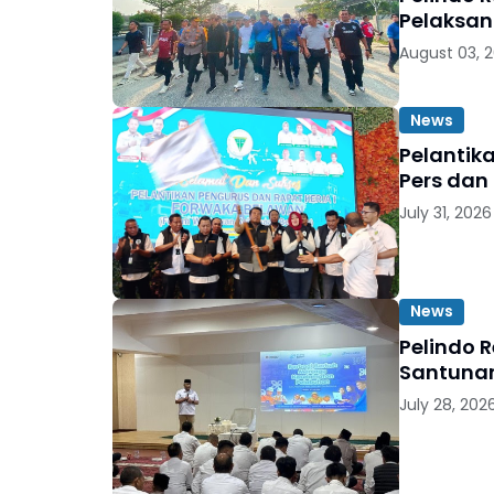
Pelaksan
August 03, 
News
Pelantik
Pers dan
July 31, 2026
News
Pelindo 
Santunan
July 28, 202