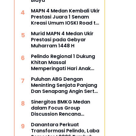
Biaya
MAPN 4 Medan Kembali Ukir
Prestasi Juara 1 Senam
Kreasi Umum IOSKI Road to
Fest FORPROVSU 2026
Murid MAPN 4 Medan Ukir
Prestasi pada Gebyar
Muharram 1448 H
Pelindo Regional 1 Dukung
Khitan Massal
Memperingati Hari Anak
Nasional
Puluhan ABG Dengan
Meninting Senjata Panjang
Dan Senapang Angin Serta
Busur Panah
Sinergitas BMKG Medan
dalam Focus Group
Discussion Rencana
Kontigensi Gempa Bumi di
Danantara Perkuat
Sumatra Utara
Transformasi Pelindo, Laba